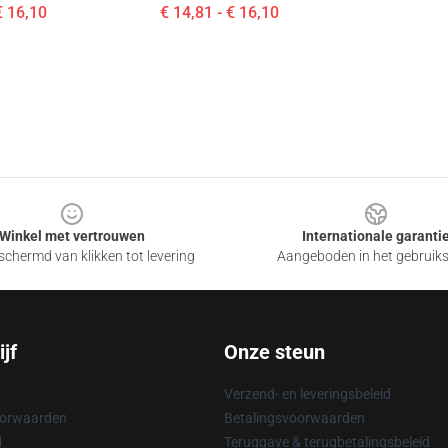
€ 16,10
€ 14,81 - € 16,10
Winkel met vertrouwen
Internationale garanti
chermd van klikken tot levering
Aangeboden in het gebruik
jf
Onze steun
Verzend- en leveringsbeleid
oorwaarden
Betalingsvoorwaarden
d
Teruggave & terugbetalingsbeleid