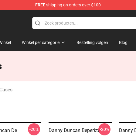
FREE
shipping on orders over $100
ise Store
Winkel
Winkel per categorie
Bestelling volgen
Blog
s
Cases
-20%
-20%
ncan De
Danny Duncan Beperkte
Danny D