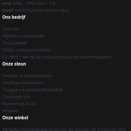
Hour
: 9AM – 5PM (Mon – Fri)
Email
: contact@danny-duncan.shop
Ons bedrijf
Over ons
Algemene voorwaarden
Privacybeleid
DMCA - Auteursrechtbeleid
CA SB657: Wet op de transparantie van de toeleveringsketen
Onze steun
Verzend- en leveringsbeleid
Betalingsvoorwaarden
Teruggave & terugbetalingsbeleid
Contacteer ons
Klantenhulp (FAQ)
Whosale
Onze winkel
Wij bieden hoogwaardige producten die speciaal zijn ontworpen door