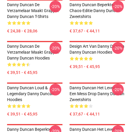
Danny Duncan De
Danny Duncan Beperkte
-20%
-20%
Verzamelaar Maakt Grapjes.
Chaos-Editie Danny Duncan
Danny Duncan T-Shirts
Zweetshirts
€ 24,38 - € 28,06
€ 37,67 - € 44,11
Danny Duncan De
Design Art Van Danny Duncan
-20%
-20%
Verzamelaar Maakt Grapjes.
Danny Duncan Hoodies
Danny Duncan Hoodies
€ 39,51 - € 45,95
€ 39,51 - € 45,95
Danny Duncan Loud &
Danny Duncan Het Leven Is
-20%
-20%
Legendary Danny Duncan
Een Mess Drop Danny Duncan
Hoodies
Zweetshirts
€ 39,51 - € 45,95
€ 37,67 - € 44,11
Danny Duncan Beperkte
Danny Duncan Het Leven Is
-20%
-20%