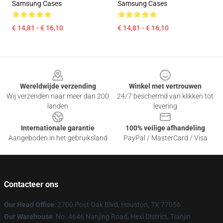
Samsung Cases
Samsung Cases
€ 14,81 - € 16,10
€ 14,81 - € 16,10
Footer
Wereldwijde verzending
Winkel met vertrouwen
Wij verzenden naar meer dan 200
24/7 beschermd van klikken tot
landen
levering
Internationale garantie
100% veilige afhandeling
Aangeboden in het gebruiksland
PayPal / MasterCard / Visa
Contacteer ons
Our Head Office
: 2700 Post Oak Blvd, Houston, TX 77056
Our Warehouse
: No. 4646 Nanjing Road, Hexi District, Tianjin