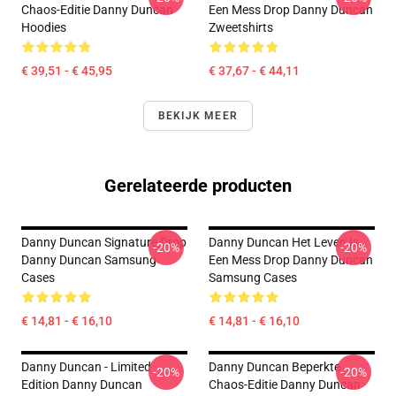
Chaos-Editie Danny Duncan
Een Mess Drop Danny Duncan
Hoodies
Zweetshirts
€ 39,51 - € 45,95
€ 37,67 - € 44,11
BEKIJK MEER
Gerelateerde producten
Danny Duncan Signature Drop
Danny Duncan Het Leven Is
-20%
-20%
Danny Duncan Samsung
Een Mess Drop Danny Duncan
Cases
Samsung Cases
€ 14,81 - € 16,10
€ 14,81 - € 16,10
Danny Duncan - Limited
Danny Duncan Beperkte
-20%
-20%
Edition Danny Duncan
Chaos-Editie Danny Duncan