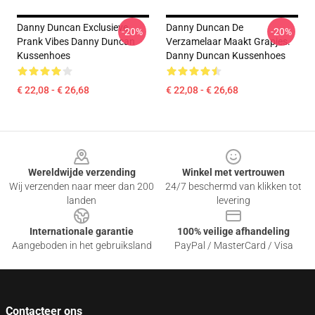
Danny Duncan Exclusieve
Danny Duncan De
-20%
-20%
Prank Vibes Danny Duncan
Verzamelaar Maakt Grapjes.
Kussenhoes
Danny Duncan Kussenhoes
€ 22,08 - € 26,68
€ 22,08 - € 26,68
Footer
Wereldwijde verzending
Winkel met vertrouwen
Wij verzenden naar meer dan 200
24/7 beschermd van klikken tot
landen
levering
Internationale garantie
100% veilige afhandeling
Aangeboden in het gebruiksland
PayPal / MasterCard / Visa
Contacteer ons