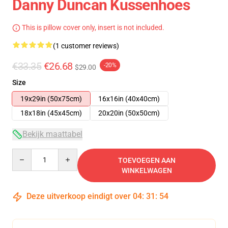
Danny Duncan Kussenhoes
This is pillow cover only, insert is not included.
(1 customer reviews)
€33.35
€26.68
-20%
$29.00
Size
19x29in (50x75cm)
16x16in (40x40cm)
18x18in (45x45cm)
20x20in (50x50cm)
Bekijk maattabel
Quantity
TOEVOEGEN AAN
WINKELWAGEN
Deze uitverkoop eindigt over
04
:
31
:
54