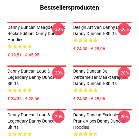
Bestsellersproducten
Danny Duncan Maagdelijkheid
Design Art Van Danny Duncan
-20%
-20%
Rocks Edition Danny Duncan
Danny Duncan T-Shirts
Hoodies
€ 24,38 - € 28,06
€ 39,51 - € 45,95
Danny Duncan Loud &
Danny Duncan De
-20%
-20%
Legendary Danny Duncan T-
Verzamelaar Maakt Grapjes.
Shirts
Danny Duncan T-Shirts
€ 24,38 - € 28,06
€ 24,38 - € 28,06
Danny Duncan Loud &
Danny Duncan Exclusieve
-20%
-20%
Legendary Danny Duncan T-
Prank Vibes Danny Duncan
Shirts
Hoodies