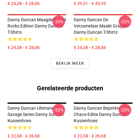
€ 24,38 - € 28,06
€ 39,51 - € 45,95
Danny Duncan Maagdelijkheid
Danny Duncan De
-20%
-20%
Rocks Edition Danny Duncan
Verzamelaar Maakt Grapjes.
T-Shirts
Danny Duncan T-Shirts
€ 24,38 - € 28,06
€ 24,38 - € 28,06
BEKIJK MEER
Gerelateerde producten
Danny Duncan Ultimate
Danny Duncan Beperkte
-20%
-20%
Savage Series Danny Duncan
Chaos-Editie Danny Duncan
Kussenhoes
Kussenhoes
€ 22,08 - € 26,68
€ 22,08 - € 26,68