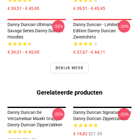
€ 39,51 - € 45,95
€ 39,51 - € 45,95
Danny Duncan Ultimate
Danny Duncan - Limited
-20%
-20%
Savage Series Danny Duncan
Edition Danny Duncan
Hoodies
Zweetshirts
€ 39,51 - € 45,95
€ 37,67 - € 44,11
BEKIJK MEER
Gerelateerde producten
Danny Duncan De
Danny Duncan Signature Drop
-20%
-20%
Verzamelaar Maakt Grapjes.
Danny Duncan Zipperzakken
Danny Duncan Zipperzakken
€ 19,82
$21.55