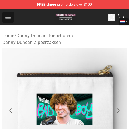
FREE
shipping on orders over $100
Danny Duncan Shop - Official Danny Duncan Merchandis
Open menu
Home
/
Danny Duncan Toebehoren
/
Danny Duncan Zipperzakken