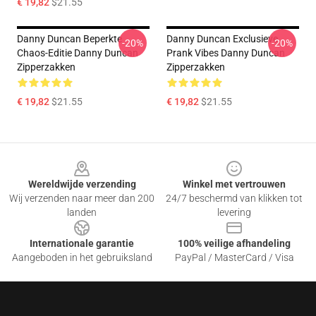
€ 19,82
$21.55
Danny Duncan Beperkte
Danny Duncan Exclusieve
-20%
-20%
Chaos-Editie Danny Duncan
Prank Vibes Danny Duncan
Zipperzakken
Zipperzakken
€ 19,82
$21.55
€ 19,82
$21.55
Footer
Wereldwijde verzending
Winkel met vertrouwen
Wij verzenden naar meer dan 200
24/7 beschermd van klikken tot
landen
levering
Internationale garantie
100% veilige afhandeling
Aangeboden in het gebruiksland
PayPal / MasterCard / Visa