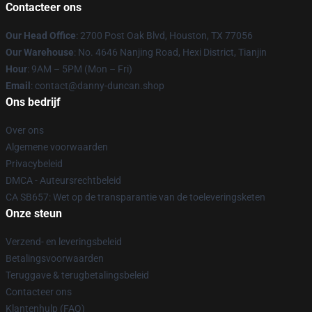
Contacteer ons
Our Head Office
: 2700 Post Oak Blvd, Houston, TX 77056
Our Warehouse
: No. 4646 Nanjing Road, Hexi District, Tianjin
Hour
: 9AM – 5PM (Mon – Fri)
Email
: contact@danny-duncan.shop
Ons bedrijf
Over ons
Algemene voorwaarden
Privacybeleid
DMCA - Auteursrechtbeleid
CA SB657: Wet op de transparantie van de toeleveringsketen
Onze steun
Verzend- en leveringsbeleid
Betalingsvoorwaarden
Teruggave & terugbetalingsbeleid
Contacteer ons
Klantenhulp (FAQ)