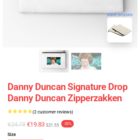
blank template
Danny Duncan Signature Drop
Danny Duncan Zipperzakken
(2 customer reviews)
€24.78
€19.83
-20%
$21.55
Size