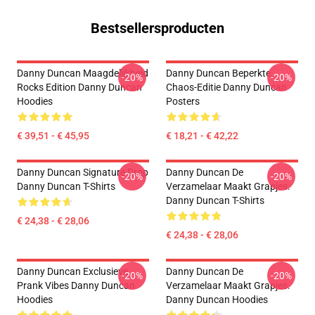
Bestsellersproducten
Danny Duncan Maagdelijkheid
Danny Duncan Beperkte
-20%
-20%
Rocks Edition Danny Duncan
Chaos-Editie Danny Duncan
Hoodies
Posters
€ 39,51 - € 45,95
€ 18,21 - € 42,22
Danny Duncan Signature Drop
Danny Duncan De
-20%
-20%
Danny Duncan T-Shirts
Verzamelaar Maakt Grapjes.
Danny Duncan T-Shirts
€ 24,38 - € 28,06
€ 24,38 - € 28,06
Danny Duncan Exclusieve
Danny Duncan De
-20%
-20%
Prank Vibes Danny Duncan
Verzamelaar Maakt Grapjes.
Hoodies
Danny Duncan Hoodies