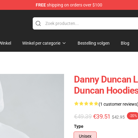
FREE
shipping on orders over $100
ise Store
Winkel
Winkel per categorie
Bestelling volgen
Blog
Danny Duncan L
Duncan Hoodie
(1 customer reviews
€49.39
€39.51
-20%
$42.95
Type
Unisex