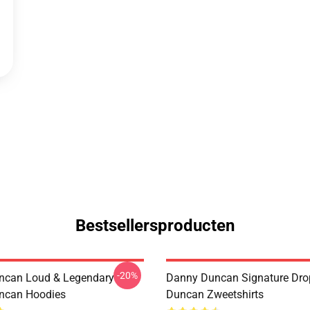
Bestsellersproducten
-20%
ncan Loud & Legendary
Danny Duncan Signature Dr
ncan Hoodies
Duncan Zweetshirts