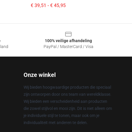
€ 39,51 - € 45,95
e
100% veilige afhandeling
sland
PayPal / MasterCard / Visa
Onze winkel
Wij bieden hoogwaardige producten die speciaal
zijn ontworpen door ons team van wereldklasse.
Wij bieden een verscheidenheid aan producten
die zowel stijlvol en mooi zijn. Dit is niet alleen om
je individuele stijl te tonen, maar ook om je
individualiteit met anderen te delen.