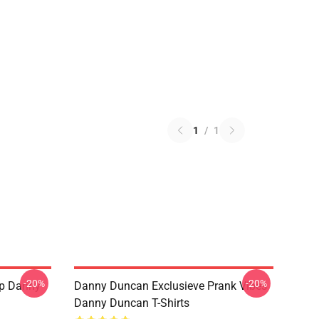
1
/
1
-20%
-20%
op Danny
Danny Duncan Exclusieve Prank Vibes
Danny Duncan T-Shirts