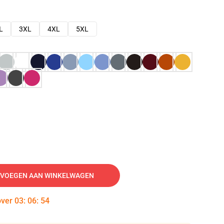
L
3XL
4XL
5XL
VOEGEN AAN WINKELWAGEN
over
03
:
06
:
53