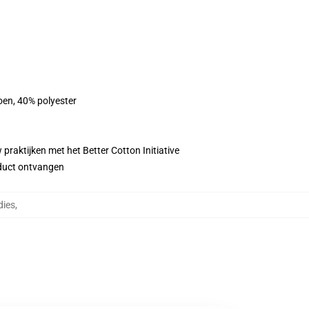
oen, 40% polyester
praktijken met het Better Cotton Initiative
roduct ontvangen
dies
,