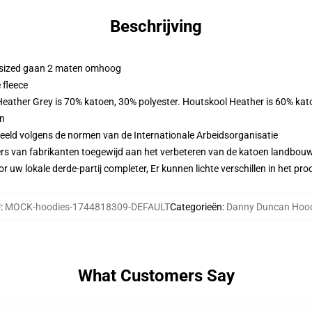
Beschrijving
ersized gaan 2 maten omhoog
 fleece
 Heather Grey is 70% katoen, 30% polyester. Houtskool Heather is 60% kat
en
eeld volgens de normen van de Internationale Arbeidsorganisatie
ers van fabrikanten toegewijd aan het verbeteren van de katoen landbouw 
r uw lokale derde-partij completer, Er kunnen lichte verschillen in het p
U
:
MOCK-hoodies-1744818309-DEFAULT
Categorieën
:
Danny Duncan Hoo
What Customers Say