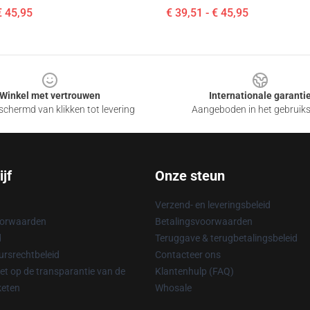
€ 45,95
€ 39,51 - € 45,95
Winkel met vertrouwen
Internationale garanti
chermd van klikken tot levering
Aangeboden in het gebruik
jf
Onze steun
Verzend- en leveringsbeleid
oorwaarden
Betalingsvoorwaarden
d
Teruggave & terugbetalingsbeleid
rsrechtbeleid
Contacteer ons
t op de transparantie van de
Klantenhulp (FAQ)
keten
Whosale