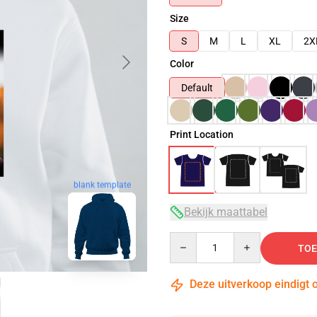
Size
S
M
L
XL
2X
Color
Default
Print Location
blank template
Bekijk maattabel
Quantity
TOE
Deze uitverkoop eindigt 