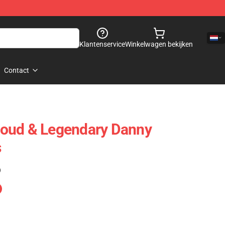
Klantenservice
Winkelwagen bekijken
Contact
oud & Legendary Danny
s
)