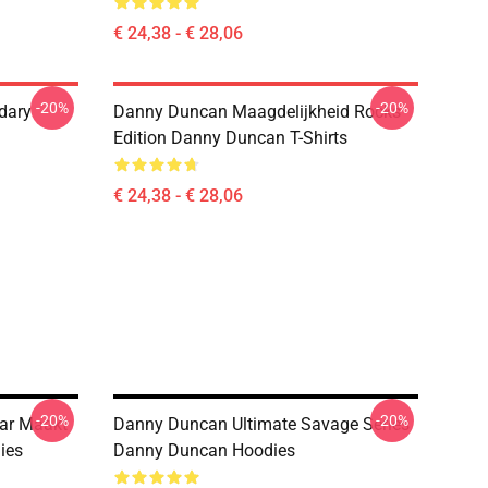
€ 24,38 - € 28,06
-20%
-20%
dary
Danny Duncan Maagdelijkheid Rocks
Edition Danny Duncan T-Shirts
€ 24,38 - € 28,06
-20%
-20%
ar Maakt
Danny Duncan Ultimate Savage Series
ies
Danny Duncan Hoodies