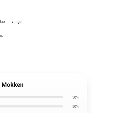
roduct ontvangen
en
,
n Mokken
50%
50%