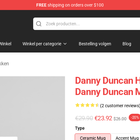
FREE
shipping on orders over $100
ise Store
Winkel
Winkel per categorie
Bestelling volgen
Blog
kken
Danny Duncan H
Danny Duncan 
(2 customer reviews
€29.90
€23.92
-20%
$26.00
Type
Ceramic Mug
Accent Mug