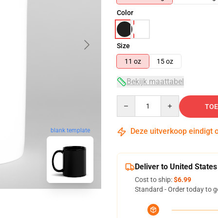
Color
Size
11 oz
15 oz
Bekijk maattabel
Quantity
TOE
Deze uitverkoop eindigt 
blank template
Deliver to United States
Cost to ship:
$6.99
Standard - Order today to g