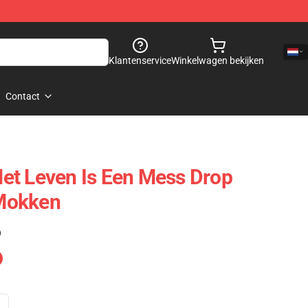
Klantenservice
Winkelwagen bekijken
Contact
et Leven Is Een Mess Drop
Mokken
)