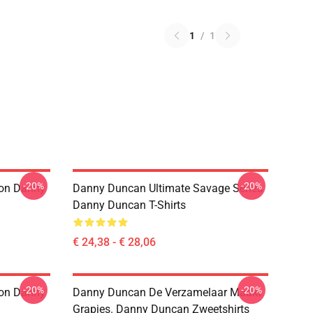
1
/
1
-20%
-20%
ion Danny
Danny Duncan Ultimate Savage Series
Danny Duncan T-Shirts
€ 24,38 - € 28,06
-20%
-20%
ion Danny
Danny Duncan De Verzamelaar Maakt
Grapjes. Danny Duncan Zweetshirts