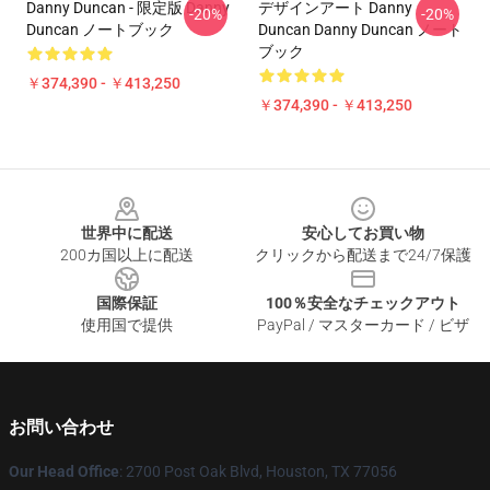
Danny Duncan - 限定版 Danny
デザインアート Danny
-20%
-20%
Duncan ノートブック
Duncan Danny Duncan ノート
ブック
￥374,390 - ￥413,250
￥374,390 - ￥413,250
Footer
世界中に配送
安心してお買い物
200カ国以上に配送
クリックから配送まで24/7保護
国際保証
100％安全なチェックアウト
使用国で提供
PayPal / マスターカード / ビザ
お問い合わせ
Our Head Office
: 2700 Post Oak Blvd, Houston, TX 77056