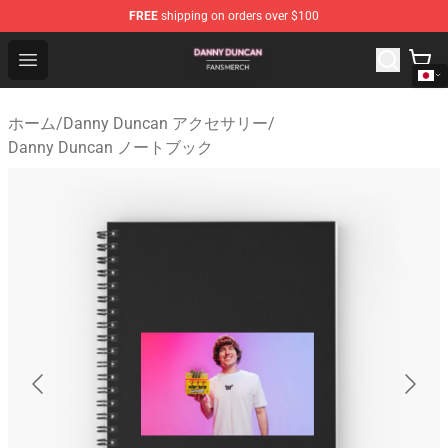
FREE
shipping on orders over $100
Danny Duncan Shop - Official Danny Duncan Merchandis
Open menu
ホーム
/
Danny Duncan アクセサリー
/
Danny Duncan ノートブック