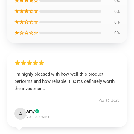
★★★★☆
0%
★★★☆☆
0%
★★☆☆☆
0%
★☆☆☆☆
0%
I’m highly pleased with how well this product
performs and how reliable it is; it’s definitely worth
the investment.
Apr 15, 2025
Amy
A
Verified owner