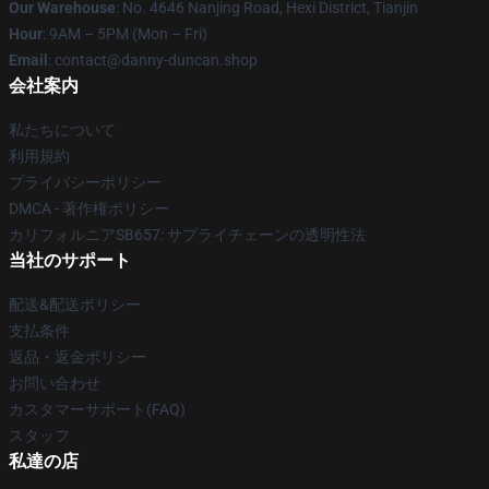
Our Warehouse
: No. 4646 Nanjing Road, Hexi District, Tianjin
Hour
: 9AM – 5PM (Mon – Fri)
Email
: contact@danny-duncan.shop
会社案内
私たちについて
利用規約
プライバシーポリシー
DMCA - 著作権ポリシー
カリフォルニアSB657: サプライチェーンの透明性法
当社のサポート
配送&配送ポリシー
支払条件
返品・返金ポリシー
お問い合わせ
カスタマーサポート(FAQ)
スタッフ
私達の店