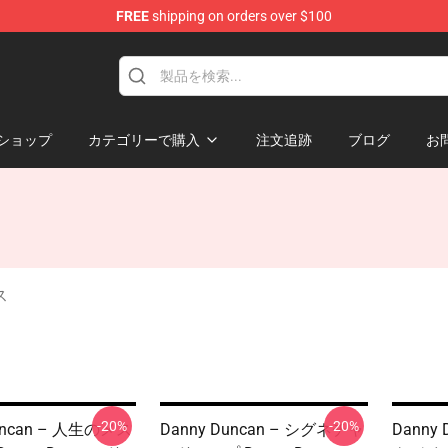
FREE
shipping on orders over $100
ise Store
ショップ
カテゴリーで購入
注文追跡
ブログ
お
ス
-20%
-20%
uncan – 人生のメス
Danny Duncan – シグネチャ
Danny