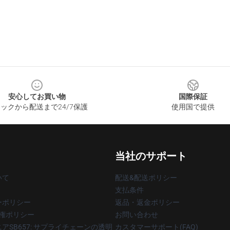
安心してお買い物
国際保証
ックから配送まで24/7保護
使用国で提供
当社のサポート
いて
配送&配送ポリシー
支払条件
ーポリシー
返品・返金ポリシー
著作権ポリシー
お問い合わせ
アSB657: サプライチェーンの透明
カスタマーサポート(FAQ)