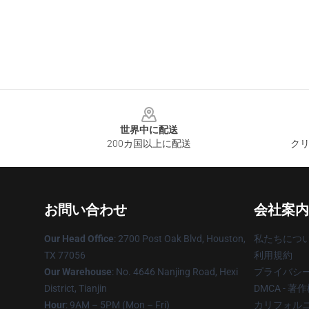
Footer
世界中に配送
200カ国以上に配送
クリ
お問い合わせ
会社案内
Our Head Office
: 2700 Post Oak Blvd, Houston,
私たちにつ
TX 77056
利用規約
Our Warehouse
: No. 4646 Nanjing Road, Hexi
プライバシ
District, Tianjin
DMCA - 
Hour
: 9AM – 5PM (Mon – Fri)
カリフォルニ