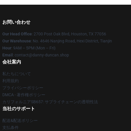
お問い合わせ
Our Head Office
: 2700 Post Oak Blvd, Houston, TX 77056
Our Warehouse
: No. 4646 Nanjing Road, Hexi District, Tianjin
Hour
: 9AM – 5PM (Mon – Fri)
Email
: contact@danny-duncan.shop
会社案内
私たちについて
利用規約
プライバシーポリシー
DMCA - 著作権ポリシー
カリフォルニアSB657: サプライチェーンの透明性法
当社のサポート
配送&配送ポリシー
支払条件