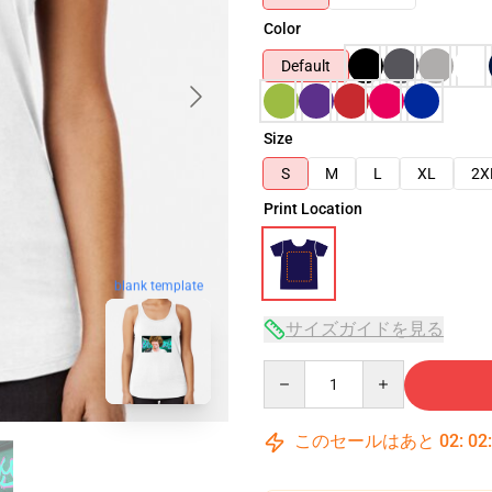
Color
Default
Size
S
M
L
XL
2X
Print Location
blank template
サイズガイドを見る
Quantity
このセールはあと
02
:
02