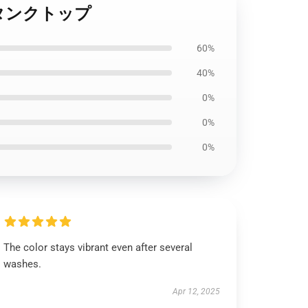
an タンクトップ
60%
40%
0%
0%
0%
The color stays vibrant even after several
washes.
Apr 12, 2025