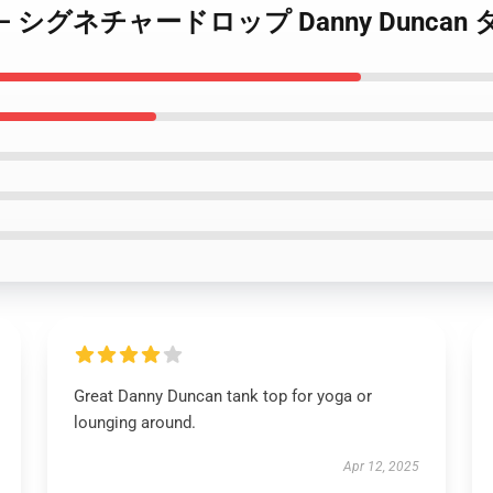
Duncan – シグネチャードロップ Danny Dunc
Great Danny Duncan tank top for yoga or
lounging around.
Apr 12, 2025