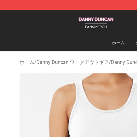
Danny Duncan Shop - Official Danny Duncan Merchand
ホーム
ホーム
/
Danny Duncan ワークアウトギア
/
Danny D