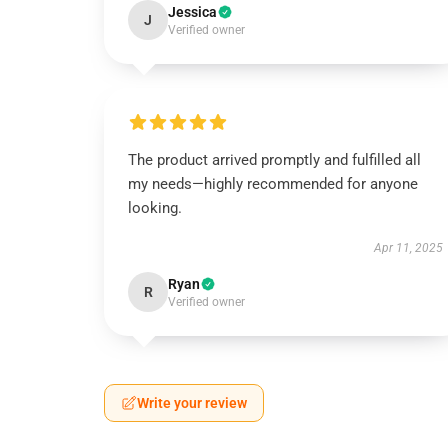
Jessica
J
Verified owner
The product arrived promptly and fulfilled all
my needs—highly recommended for anyone
looking.
Apr 11, 2025
Ryan
R
Verified owner
Write your review