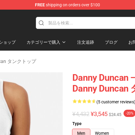
FREE
shipping on orders over $100
ise Store
ショップ
カテゴリーで購入
注文追跡
ブログ
お
uncan タンクトップ
Danny Dunc
Danny Dunc
(5 customer reviews
¥4,432
¥3,545
-20%
$24.45
Type
Men
Women