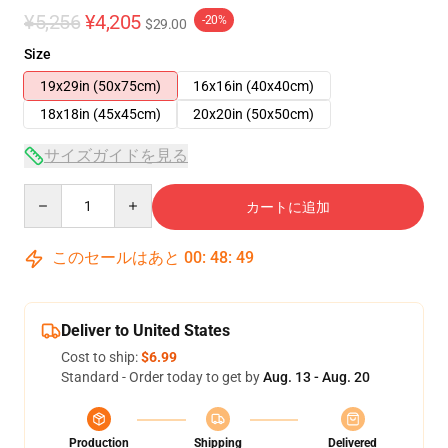
¥5,256
¥4,205
-20%
$29.00
Size
19x29in (50x75cm)
16x16in (40x40cm)
18x18in (45x45cm)
20x20in (50x50cm)
サイズガイドを見る
Quantity
カートに追加
このセールはあと
00
:
48
:
48
Deliver to United States
Cost to ship:
$6.99
Standard - Order today to get by
Aug. 13 - Aug. 20
Production
Shipping
Delivered