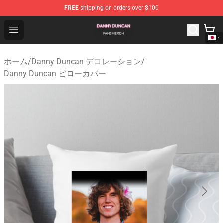
FREE
shipping on orders over $100
Danny Duncan Shop - Official Danny Duncan Merchandis
Open menu
ホーム
/
Danny Duncan デコレーション
/
Danny Duncan ピローカバー