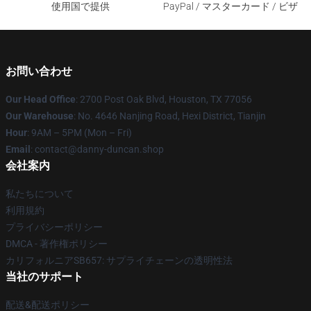
使用国で提供
PayPal / マスターカード / ビザ
お問い合わせ
Our Head Office
: 2700 Post Oak Blvd, Houston, TX 77056
Our Warehouse
: No. 4646 Nanjing Road, Hexi District, Tianjin
Hour
: 9AM – 5PM (Mon – Fri)
Email
: contact@danny-duncan.shop
会社案内
私たちについて
利用規約
プライバシーポリシー
DMCA - 著作権ポリシー
カリフォルニアSB657: サプライチェーンの透明性法
当社のサポート
配送&配送ポリシー