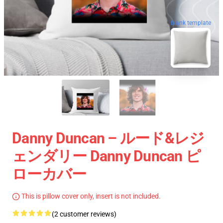
blank template
Danny Duncan – ルード&レジ
ェンダリー Danny Duncan ピ
ローカバー
This is pillow cover only, insert is not included.
(2 customer reviews)