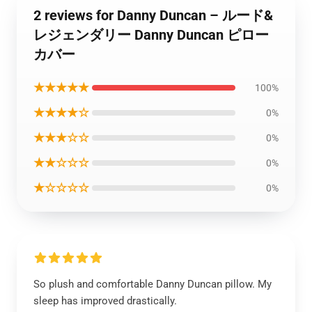
2 reviews for Danny Duncan – ルード&
レジェンダリー Danny Duncan ピロー
カバー
★★★★★
100%
★★★★☆
0%
★★★☆☆
0%
★★☆☆☆
0%
★☆☆☆☆
0%
So plush and comfortable Danny Duncan pillow. My
sleep has improved drastically.