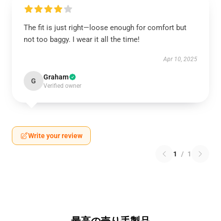
The fit is just right—loose enough for comfort but
not too baggy. I wear it all the time!
Apr 10, 2025
Graham
G
Verified owner
Write your review
1
/
1