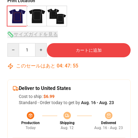
Print Location
サイズガイドを見る
Quantity
カートに追加
このセールはあと
04
:
47
:
54
Deliver to United States
Cost to ship:
$6.99
Standard - Order today to get by
Aug. 16 - Aug. 23
Production
Shipping
Delivered
Today
Aug. 12
Aug. 16 - Aug. 23