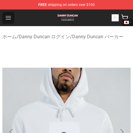
FREE
shipping on orders over $100
Danny Duncan Shop - Official Danny Duncan Merchandis
Open menu
ホーム
/
Danny Duncan ログイン
/
Danny Duncan パーカー