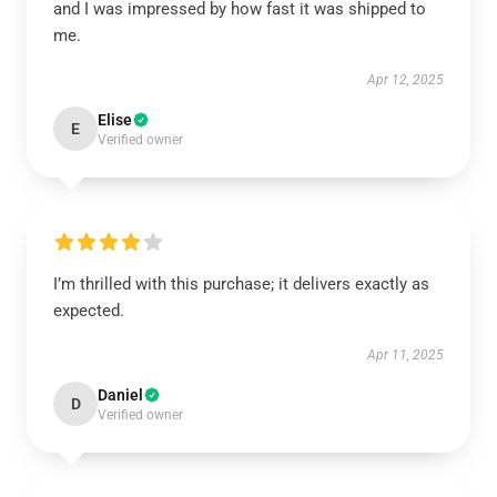
and I was impressed by how fast it was shipped to
me.
Apr 12, 2025
Elise
E
Verified owner
I’m thrilled with this purchase; it delivers exactly as
expected.
Apr 11, 2025
Daniel
D
Verified owner