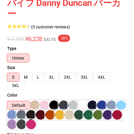
バイブ Danny Duncan パーカ
ー
(5 customer reviews)
¥7,785
¥6,228
-20%
$42.95
Type
Unisex
Size
S
M
L
XL
2XL
3XL
4XL
5XL
Color
Default