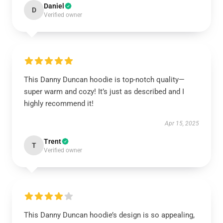
Daniel
D
Verified owner
This Danny Duncan hoodie is top-notch quality—
super warm and cozy! It’s just as described and I
highly recommend it!
Apr 15, 2025
Trent
T
Verified owner
This Danny Duncan hoodie’s design is so appealing,