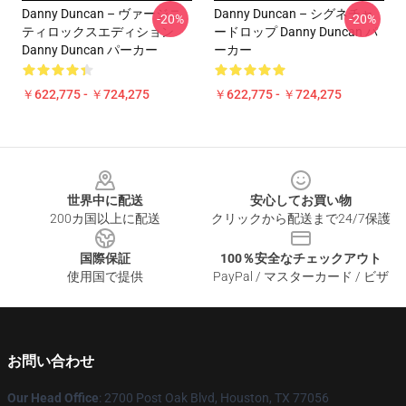
Danny Duncan – ヴァージニ
Danny Duncan – シグネチャ
-20%
-20%
ティロックスエディション
ードロップ Danny Duncan パ
Danny Duncan パーカー
ーカー
￥622,775 - ￥724,275
￥622,775 - ￥724,275
Footer
世界中に配送
安心してお買い物
200カ国以上に配送
クリックから配送まで24/7保護
国際保証
100％安全なチェックアウト
使用国で提供
PayPal / マスターカード / ビザ
お問い合わせ
Our Head Office
: 2700 Post Oak Blvd, Houston, TX 77056