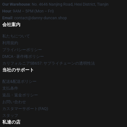
Our Warehouse
: No. 4646 Nanjing Road, Hexi District, Tianjin
Hour
: 9AM – 5PM (Mon – Fri)
Email
: contact@danny-duncan.shop
会社案内
私たちについて
利用規約
プライバシーポリシー
DMCA - 著作権ポリシー
カリフォルニアSB657: サプライチェーンの透明性法
当社のサポート
配送&配送ポリシー
支払条件
返品・返金ポリシー
お問い合わせ
カスタマーサポート(FAQ)
スタッフ
私達の店