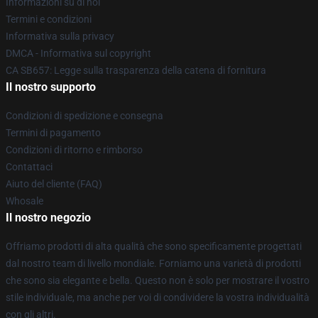
Informazioni su di noi
Termini e condizioni
Informativa sulla privacy
DMCA - Informativa sul copyright
CA SB657: Legge sulla trasparenza della catena di fornitura
Il nostro supporto
Condizioni di spedizione e consegna
Termini di pagamento
Condizioni di ritorno e rimborso
Contattaci
Aiuto del cliente (FAQ)
Whosale
Il nostro negozio
Offriamo prodotti di alta qualità che sono specificamente progettati
dal nostro team di livello mondiale. Forniamo una varietà di prodotti
che sono sia elegante e bella. Questo non è solo per mostrare il vostro
stile individuale, ma anche per voi di condividere la vostra individualità
con gli altri.