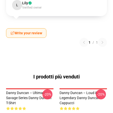
Lily
L
Verified owner
Write your review
1
/
1
I prodotti più venduti
Danny Duncan – Ultimate
Danny Duncan – Loud &
-20%
-20%
Savage Series Danny Duncan
Legendary Danny Duncan
T-Shirt
Cappucci