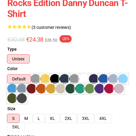
Rocks Edition Danny Duncan T-
Shirt
(3 customer reviews)
€30.48
€24.38
-20%
$26.50
Type
Unisex
Color
Default
Size
S
M
L
XL
2XL
3XL
4XL
5XL