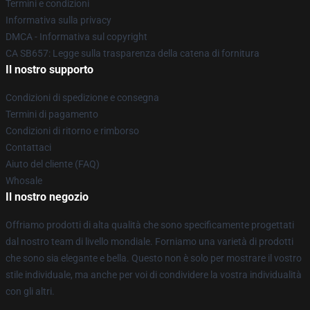
Termini e condizioni
Informativa sulla privacy
DMCA - Informativa sul copyright
CA SB657: Legge sulla trasparenza della catena di fornitura
Il nostro supporto
Condizioni di spedizione e consegna
Termini di pagamento
Condizioni di ritorno e rimborso
Contattaci
Aiuto del cliente (FAQ)
Whosale
Il nostro negozio
Offriamo prodotti di alta qualità che sono specificamente progettati
dal nostro team di livello mondiale. Forniamo una varietà di prodotti
che sono sia elegante e bella. Questo non è solo per mostrare il vostro
stile individuale, ma anche per voi di condividere la vostra individualità
con gli altri.