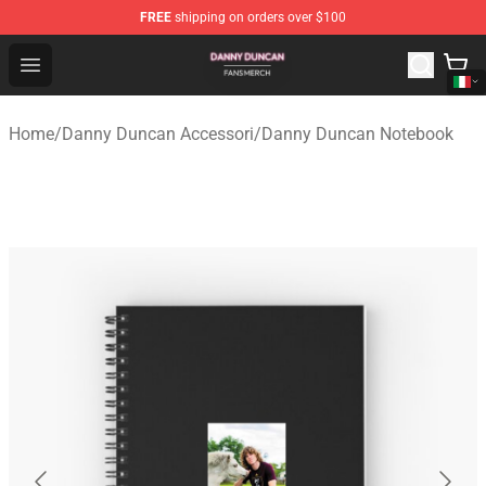
FREE
shipping on orders over $100
Danny Duncan Shop - Official Danny Duncan Merchandis
Open menu
Home
/
Danny Duncan Accessori
/
Danny Duncan Notebook