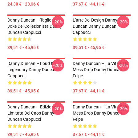
24,38 € - 28,06 €
37,67 € - 44,11 €
Danny Duncan – Taglio Del
L'arte Del Design Danny
-20%
-20%
Joke Del Collezionista Danny
Duncan Danny Duncan
Duncan Cappucci
Cappucci
39,51 € - 45,95 €
39,51 € - 45,95 €
Danny Duncan – Loud &
Danny Duncan – La Vita È Un
-20%
-20%
Legendary Danny Duncan
Mess Drop Danny Duncan
Cappucci
Felpe
39,51 € - 45,95 €
37,67 € - 44,11 €
Danny Duncan – Edizione
Danny Duncan – La Vita È Un
-20%
-20%
Limitata Del Caos Danny
Mess Drop Danny Duncan
Duncan Cappucci
Felpe
39,51 € - 45,95 €
37,67 € - 44,11 €