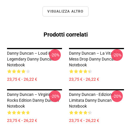
VISUALIZZA ALTRO
Prodotti correlati
Danny Duncan – Loud &
Danny Duncan – La Vita È Un
-20%
-20%
Legendary Danny Duncan
Mess Drop Danny Duncan
Notebook
Notebook
23,75 € - 26,22 €
23,75 € - 26,22 €
Danny Duncan – Virginity
Danny Duncan - Edizione
-20%
-20%
Rocks Edition Danny Duncan
Limitata Danny Duncan
Notebook
Notebook
23,75 € - 26,22 €
23,75 € - 26,22 €