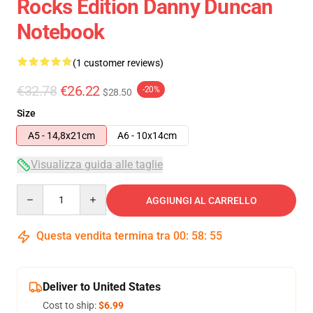
Rocks Edition Danny Duncan
Notebook
(1 customer reviews)
€32.78
€26.22
-20%
$28.50
Size
A5 - 14,8x21cm
A6 - 10x14cm
Visualizza guida alle taglie
Quantity
AGGIUNGI AL CARRELLO
Questa vendita termina tra
00
:
58
:
54
Deliver to United States
Cost to ship:
$6.99