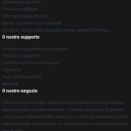
Informazioni su di noi
Termini e condizioni
Informativa sulla privacy
DMCA - Informativa sul copyright
CA SB657: Legge sulla trasparenza della catena di fornitura
Il nostro supporto
Condizioni di spedizione e consegna
Termini di pagamento
Condizioni di ritorno e rimborso
Contattaci
Aiuto del cliente (FAQ)
Whosale
Il nostro negozio
Offriamo prodotti di alta qualità che sono specificamente progettati
dal nostro team di livello mondiale. Forniamo una varietà di prodotti
che sono sia elegante e bella. Questo non è solo per mostrare il vostro
stile individuale, ma anche per voi di condividere la vostra individualità
con gli altri.