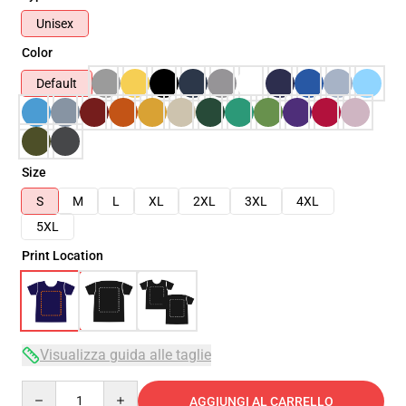
Unisex
Color
Default
Size
S
M
L
XL
2XL
3XL
4XL
5XL
Print Location
Visualizza guida alle taglie
Quantity
AGGIUNGI AL CARRELLO