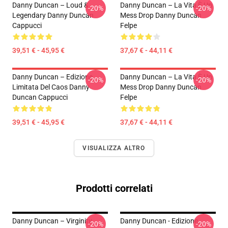
Danny Duncan – Loud &
Danny Duncan – La Vita È Un
-20%
-20%
Legendary Danny Duncan
Mess Drop Danny Duncan
Cappucci
Felpe
39,51 € - 45,95 €
37,67 € - 44,11 €
Danny Duncan – Edizione
Danny Duncan – La Vita È Un
-20%
-20%
Limitata Del Caos Danny
Mess Drop Danny Duncan
Duncan Cappucci
Felpe
39,51 € - 45,95 €
37,67 € - 44,11 €
VISUALIZZA ALTRO
Prodotti correlati
Danny Duncan – Virginity
Danny Duncan - Edizione
-20%
-20%