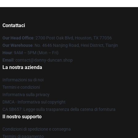
Contattaci
Our Head Office
: 2700 Post Oak Blvd, Houston, TX 77056
Our Warehouse
: No. 4646 Nanjing Road, Hexi District, Tianjin
Hour
: 9AM – 5PM (Mon – Fri)
Email
: contact@danny-duncan.shop
La nostra azienda
Informazioni su di noi
Termini e condizioni
Informativa sulla privacy
DMCA - Informativa sul copyright
CA SB657: Legge sulla trasparenza della catena di fornitura
Il nostro supporto
Condizioni di spedizione e consegna
Termini di pagamento