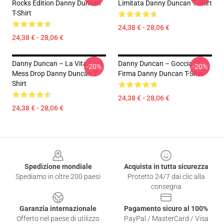
Rocks Edition Danny Duncan
Limitata Danny Duncan T-Shirt
T-Shirt
24,38 € - 28,06 €
24,38 € - 28,06 €
Danny Duncan – La Vita È Un
Danny Duncan – Goccia Di
-20%
-20%
Mess Drop Danny Duncan T-
Firma Danny Duncan T-Shirt
Shirt
24,38 € - 28,06 €
24,38 € - 28,06 €
Footer
Spedizione mondiale
Acquista in tutta sicurezza
Spediamo in oltre 200 paesi
Protetto 24/7 dai clic alla
consegna
Garanzia internazionale
Pagamento sicuro al 100%
Offerto nel paese di utilizzo
PayPal / MasterCard / Visa