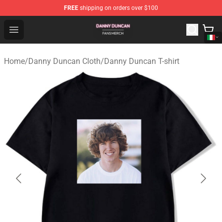
FREE
shipping on orders over $100
Danny Duncan Shop - Official Danny Duncan Merchandis
Open menu
Home
/
Danny Duncan Cloth
/
Danny Duncan T-shirt