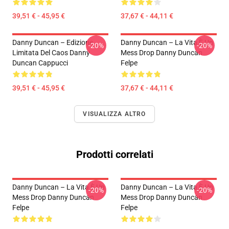
39,51 € - 45,95 €
37,67 € - 44,11 €
Danny Duncan – Edizione
Danny Duncan – La Vita È Un
-20%
-20%
Limitata Del Caos Danny
Mess Drop Danny Duncan
Duncan Cappucci
Felpe
39,51 € - 45,95 €
37,67 € - 44,11 €
VISUALIZZA ALTRO
Prodotti correlati
Danny Duncan – La Vita È Un
Danny Duncan – La Vita È Un
-20%
-20%
Mess Drop Danny Duncan
Mess Drop Danny Duncan
Felpe
Felpe