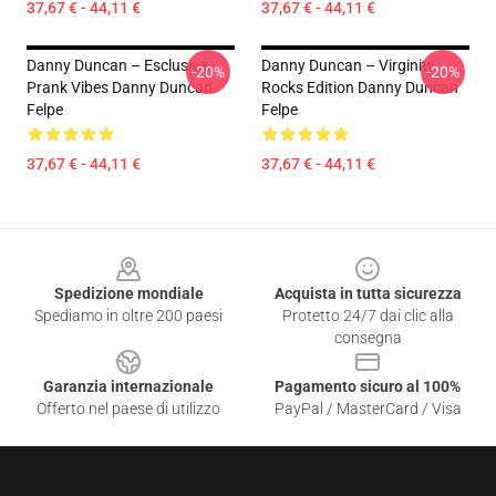
37,67 € - 44,11 €
37,67 € - 44,11 €
Danny Duncan – Esclusiva
Danny Duncan – Virginity
-20%
-20%
Prank Vibes Danny Duncan
Rocks Edition Danny Duncan
Felpe
Felpe
37,67 € - 44,11 €
37,67 € - 44,11 €
Footer
Spedizione mondiale
Acquista in tutta sicurezza
Spediamo in oltre 200 paesi
Protetto 24/7 dai clic alla
consegna
Garanzia internazionale
Pagamento sicuro al 100%
Offerto nel paese di utilizzo
PayPal / MasterCard / Visa