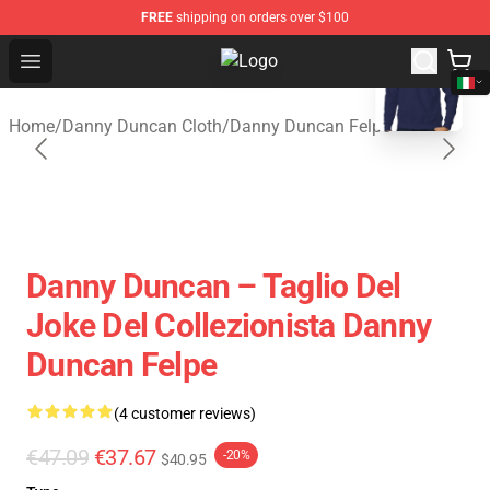
FREE
shipping on orders over $100
blank template
Open menu
Danny Duncan Shop - Official Dan
Home
/
Danny Duncan Cloth
/
Danny Duncan Felpe
Danny Duncan – Taglio Del
Joke Del Collezionista Danny
Duncan Felpe
(4 customer reviews)
€47.09
€37.67
-20%
$40.95