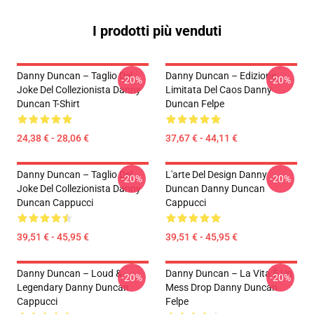
I prodotti più venduti
Danny Duncan – Taglio Del
Danny Duncan – Edizione
-20%
-20%
Joke Del Collezionista Danny
Limitata Del Caos Danny
Duncan T-Shirt
Duncan Felpe
24,38 € - 28,06 €
37,67 € - 44,11 €
Danny Duncan – Taglio Del
L'arte Del Design Danny
-20%
-20%
Joke Del Collezionista Danny
Duncan Danny Duncan
Duncan Cappucci
Cappucci
39,51 € - 45,95 €
39,51 € - 45,95 €
Danny Duncan – Loud &
Danny Duncan – La Vita È Un
-20%
-20%
Legendary Danny Duncan
Mess Drop Danny Duncan
Cappucci
Felpe