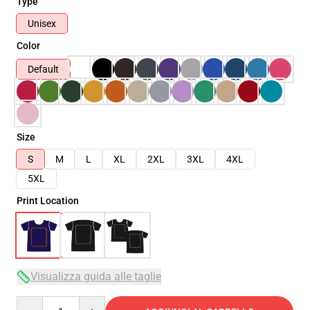
Type
Unisex
Color
Default
Size
S
M
L
XL
2XL
3XL
4XL
5XL
Print Location
Visualizza guida alle taglie
Quantity