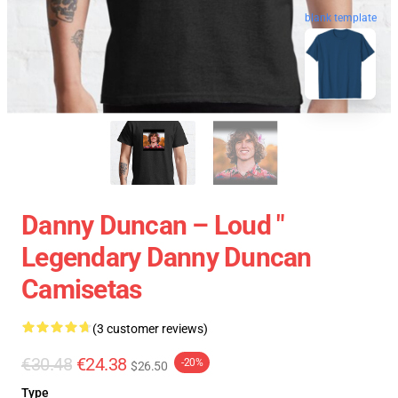
blank template
Danny Duncan – Loud "
Legendary Danny Duncan
Camisetas
(3 customer reviews)
€30.48
€24.38
-20%
$26.50
Type