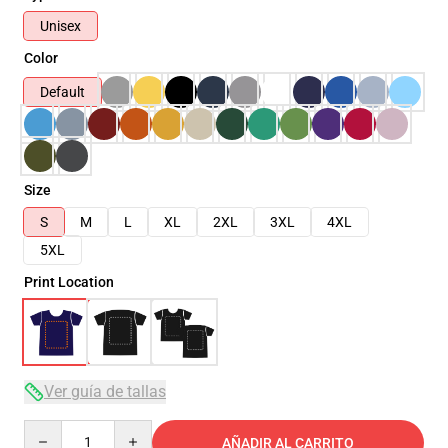
Unisex
Color
Default
Size
S
M
L
XL
2XL
3XL
4XL
5XL
Print Location
Ver guía de tallas
Quantity
AÑADIR AL CARRITO