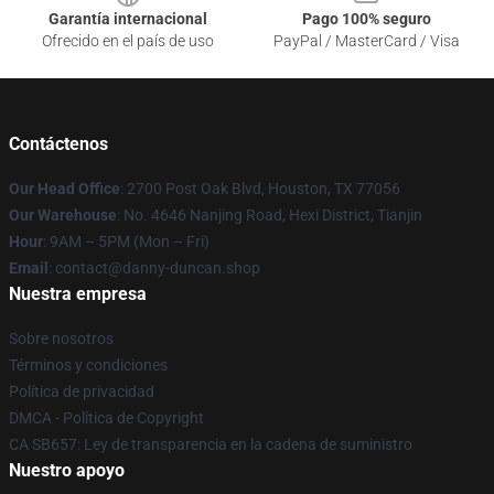
Garantía internacional
Pago 100% seguro
Ofrecido en el país de uso
PayPal / MasterCard / Visa
Contáctenos
Our Head Office
: 2700 Post Oak Blvd, Houston, TX 77056
Our Warehouse
: No. 4646 Nanjing Road, Hexi District, Tianjin
Hour
: 9AM – 5PM (Mon – Fri)
Email
: contact@danny-duncan.shop
Nuestra empresa
Sobre nosotros
Términos y condiciones
Política de privacidad
DMCA - Política de Copyright
CA SB657: Ley de transparencia en la cadena de suministro
Nuestro apoyo