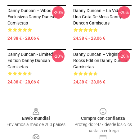
Danny Duncan – Vibos
Danny Duncan – La Vida Es
-20%
-20%
Exclusivos Danny Duncan
Una Gota De Mess Danny
Camisetas
Duncan Camisetas
24,38 € - 28,06 €
24,38 € - 28,06 €
Danny Duncan - Limited
Danny Duncan – Virginity
-20%
-20%
Edition Danny Duncan
Rocks Edition Danny Duncan
Camisetas
Camisetas
24,38 € - 28,06 €
24,38 € - 28,06 €
Footer
Envío mundial
Compra con confianza
Enviamos a más de 200 países
Protegido 24/7 desde los clics
hasta la entrega