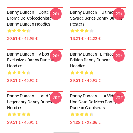
Danny Duncan – Corte De
Danny Duncan – Ultimate
-20%
-20%
Broma Del Coleccionista
Savage Series Danny Duncan
Danny Duncan Hoodies
Posters
39,51 € - 45,95 €
18,21 € - 42,22 €
Danny Duncan – Vibos
Danny Duncan - Limited
-20%
-20%
Exclusivos Danny Duncan
Edition Danny Duncan
Hoodies
Hoodies
39,51 € - 45,95 €
39,51 € - 45,95 €
Danny Duncan – Loud "
Danny Duncan – La Vida Es
-20%
-20%
Legendary Danny Duncan
Una Gota De Mess Danny
Hoodies
Duncan Camisetas
39,51 € - 45,95 €
24,38 € - 28,06 €