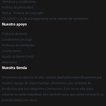
Términos y condiciones
Política de privacidad
DMCA - Política de Copyright
CA SB657: Ley de transparencia en la cadena de suministro
Nuestro apoyo
Políticas de envío
Condiciones de pago
Políticas de reembolso
Contáctenos
Ayuda al cliente (FAQ)
Mayorista
Nuestra tienda
Ofrecemos productos de alta calidad diseñados específicamente por
nuestro equipo de clase mundial. Ofrecemos una variedad de
productos que son elegantes y hermosos. Esto no es sólo para
mostrar su estilo individual, sino también para que usted comparta su
individualidad con otros.