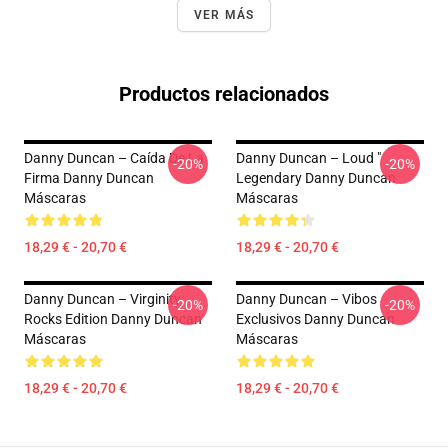
VER MÁS
Productos relacionados
Danny Duncan – Caída De La
Danny Duncan – Loud "
-20%
-20%
Firma Danny Duncan
Legendary Danny Duncan
Máscaras
Máscaras
18,29 € - 20,70 €
18,29 € - 20,70 €
Danny Duncan – Virginity
Danny Duncan – Vibos
-20%
-20%
Rocks Edition Danny Duncan
Exclusivos Danny Duncan
Máscaras
Máscaras
18,29 € - 20,70 €
18,29 € - 20,70 €