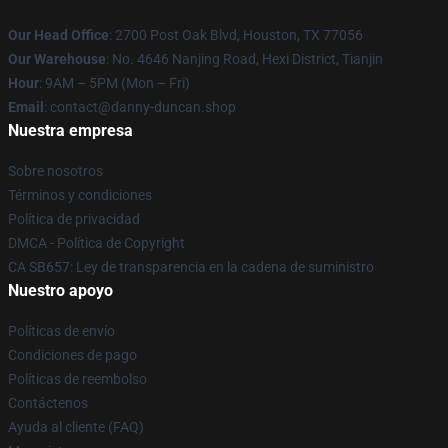
Our Head Office
: 2700 Post Oak Blvd, Houston, TX 77056
Our Warehouse
: No. 4646 Nanjing Road, Hexi District, Tianjin
Hour
: 9AM – 5PM (Mon – Fri)
Email
: contact@danny-duncan.shop
Nuestra empresa
Sobre nosotros
Términos y condiciones
Política de privacidad
DMCA - Política de Copyright
CA SB657: Ley de transparencia en la cadena de suministro
Nuestro apoyo
Políticas de envío
Condiciones de pago
Políticas de reembolso
Contáctenos
Ayuda al cliente (FAQ)