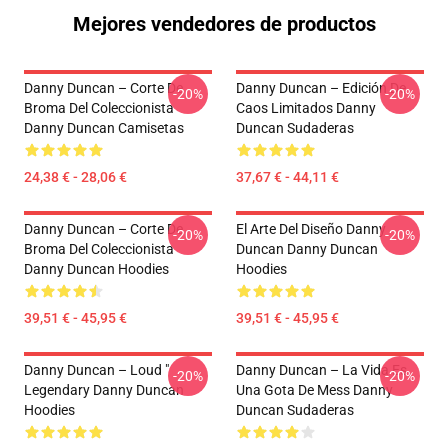
Mejores vendedores de productos
Danny Duncan – Corte De
Danny Duncan – Edición De
-20%
-20%
Broma Del Coleccionista
Caos Limitados Danny
Danny Duncan Camisetas
Duncan Sudaderas
24,38 € - 28,06 €
37,67 € - 44,11 €
Danny Duncan – Corte De
El Arte Del Diseño Danny
-20%
-20%
Broma Del Coleccionista
Duncan Danny Duncan
Danny Duncan Hoodies
Hoodies
39,51 € - 45,95 €
39,51 € - 45,95 €
Danny Duncan – Loud "
Danny Duncan – La Vida Es
-20%
-20%
Legendary Danny Duncan
Una Gota De Mess Danny
Hoodies
Duncan Sudaderas