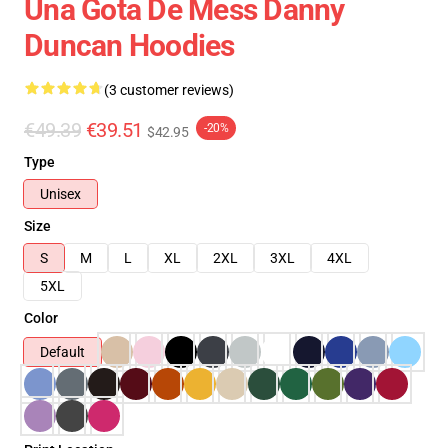
Una Gota De Mess Danny
Duncan Hoodies
(3 customer reviews)
€49.39
€39.51
-20%
$42.95
Type
Unisex
Size
S
M
L
XL
2XL
3XL
4XL
5XL
Color
Default