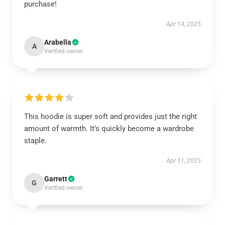
purchase!
Apr 14, 2025
Arabella
A
Verified owner
This hoodie is super soft and provides just the right
amount of warmth. It’s quickly become a wardrobe
staple.
Apr 11, 2025
Garrett
G
Verified owner