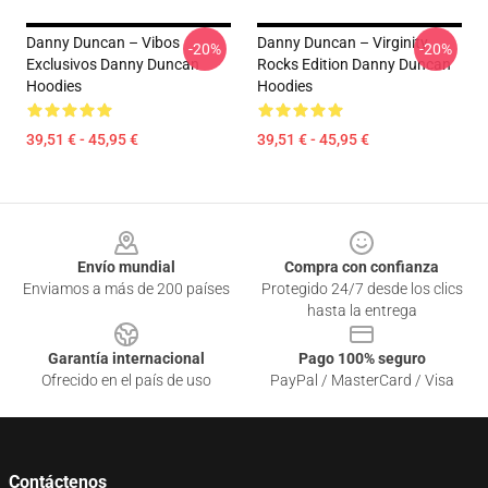
Danny Duncan – Vibos
Danny Duncan – Virginity
-20%
-20%
Exclusivos Danny Duncan
Rocks Edition Danny Duncan
Hoodies
Hoodies
39,51 € - 45,95 €
39,51 € - 45,95 €
Footer
Envío mundial
Compra con confianza
Enviamos a más de 200 países
Protegido 24/7 desde los clics
hasta la entrega
Garantía internacional
Pago 100% seguro
Ofrecido en el país de uso
PayPal / MasterCard / Visa
Contáctenos