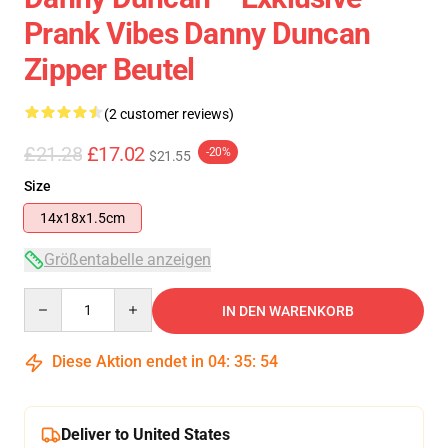
Prank Vibes Danny Duncan
Zipper Beutel
(2 customer reviews)
£21.28
£17.02
-20%
$21.55
Size
14x18x1.5cm
Größentabelle anzeigen
Quantity
IN DEN WARENKORB
Diese Aktion endet in
04
:
35
:
54
Deliver to United States