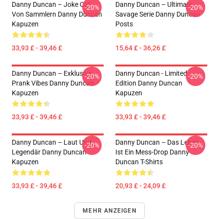
Danny Duncan – Joke Cut
Danny Duncan – Ultimate
-20%
-20%
Von Sammlern Danny Duncan
Savage Serie Danny Duncan
Kapuzen
Posts
33,93 £ - 39,46 £
15,64 £ - 36,26 £
Danny Duncan – Exklusive
Danny Duncan - Limited
-20%
-20%
Prank Vibes Danny Duncan
Edition Danny Duncan
Kapuzen
Kapuzen
33,93 £ - 39,46 £
33,93 £ - 39,46 £
Danny Duncan – Laut Und
Danny Duncan – Das Leben
-20%
-20%
Legendär Danny Duncan
Ist Ein Mess-Drop Danny
Kapuzen
Duncan T-Shirts
33,93 £ - 39,46 £
20,93 £ - 24,09 £
MEHR ANZEIGEN