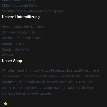
DMCA - Copyright Policy
CA SB657: Lieferkettentransparenzgesetz
Unsere Unterstützung
Versand und Lieferrichtlinien
Zahlungsbedingungen
Return & Refund Richtlinien
Kontaktieren Sie uns
Kundenhilfe (FAQ)
Whosale
Unser Shop
Wir bieten qualitativ hochwertige Produkte, die speziell von unserem
erstklassigen Team entwickelt werden. Wir bieten eine Vielzahl von
Produkten, die sowohl stilvoll als auch schön sind. Dies ist nicht nur,
um Ihren individuellen Stil zu zeigen, sondern auch für Sie, Ihre
Individualität mit anderen zu teilen.