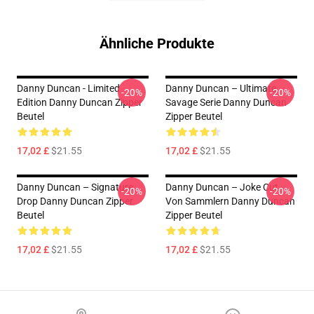
Ähnliche Produkte
Danny Duncan - Limited
Danny Duncan – Ultimate
-20%
-20%
Edition Danny Duncan Zipper
Savage Serie Danny Duncan
Beutel
Zipper Beutel
17,02 £
$21.55
17,02 £
$21.55
Danny Duncan – Signature
Danny Duncan – Joke Cut
-20%
-20%
Drop Danny Duncan Zipper
Von Sammlern Danny Duncan
Beutel
Zipper Beutel
17,02 £
$21.55
17,02 £
$21.55
Footer