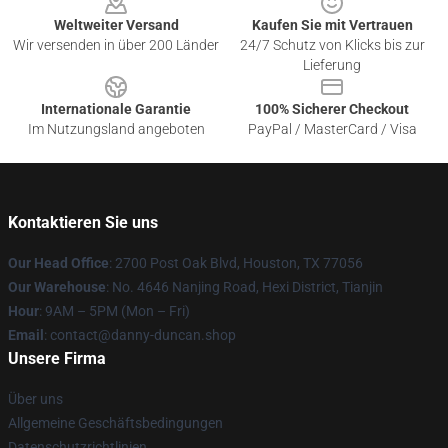
Weltweiter Versand
Kaufen Sie mit Vertrauen
Wir versenden in über 200 Länder
24/7 Schutz von Klicks bis zur
Lieferung
Internationale Garantie
100% Sicherer Checkout
Im Nutzungsland angeboten
PayPal / MasterCard / Visa
Kontaktieren Sie uns
Our Head Office
: 2700 Post Oak Blvd, Houston, TX 77056
Our Warehouse
: No. 4646 Nanjing Road, Hexi District, Tianjin
Hour
: 9AM – 5PM (Mon – Fri)
Email
: contact@danny-duncan.shop
Unsere Firma
Über uns
Allgemeine Geschäftsbedingungen
Datenschutzrichtlinien