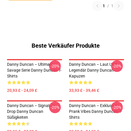
1
/
1
Beste Verkäufer Produkte
Danny Duncan – Ultimate
Danny Duncan – Laut Und
-20%
-20%
Savage Serie Danny Duncan T-
Legendär Danny Duncan
Shirts
Kapuzen
20,93 £ - 24,09 £
33,93 £ - 39,46 £
Danny Duncan – Signature
Danny Duncan – Exklusive
-20%
-20%
Drop Danny Duncan
Prank Vibes Danny Duncan T-
Süßigkeiten
Shirts