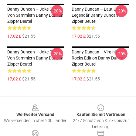
Danny Duncan – Joke Cut
Danny Duncan – Laut Und
-20%
-20%
Von Sammlern Danny Duncan
Legendär Danny Duncan
Zipper Beutel
Zipper Beutel
17,02 £
$21.55
17,02 £
$21.55
Danny Duncan – Joke Cut
Danny Duncan – Virginity
-20%
-20%
Von Sammlern Danny Duncan
Rocks Edition Danny Duncan
Zipper Beutel
Zipper Beutel
17,02 £
$21.55
17,02 £
$21.55
Footer
Weltweiter Versand
Kaufen Sie mit Vertrauen
Wir versenden in über 200 Länder
24/7 Schutz von Klicks bis zur
Lieferung