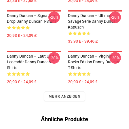
32,35 £ - 37,88 £
20,93 £ - 24,09 £
Danny Duncan – Signature
Danny Duncan – Ultimate
-20%
-20%
Drop Danny Duncan T-Shirts
Savage Serie Danny Duncan
Kapuzen
20,93 £ - 24,09 £
33,93 £ - 39,46 £
Danny Duncan – Laut Und
Danny Duncan – Virginity
-20%
-20%
Legendär Danny Duncan T-
Rocks Edition Danny Duncan
Shirts
T-Shirts
20,93 £ - 24,09 £
20,93 £ - 24,09 £
MEHR ANZEIGEN
Ähnliche Produkte