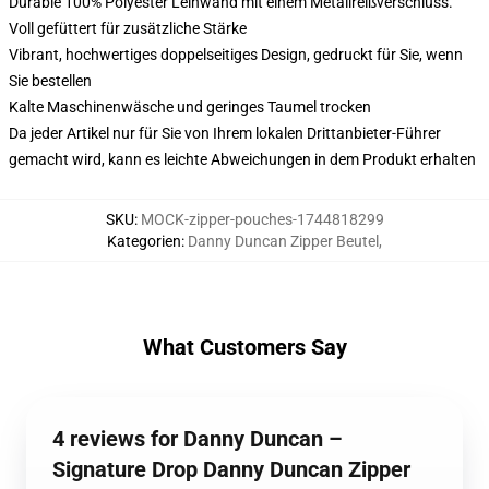
Durable 100% Polyester Leinwand mit einem Metallreißverschluss.
Voll gefüttert für zusätzliche Stärke
Vibrant, hochwertiges doppelseitiges Design, gedruckt für Sie, wenn
Sie bestellen
Kalte Maschinenwäsche und geringes Taumel trocken
Da jeder Artikel nur für Sie von Ihrem lokalen Drittanbieter-Führer
gemacht wird, kann es leichte Abweichungen in dem Produkt erhalten
SKU
:
MOCK-zipper-pouches-1744818299
Kategorien
:
Danny Duncan Zipper Beutel
,
What Customers Say
4 reviews for Danny Duncan –
Signature Drop Danny Duncan Zipper