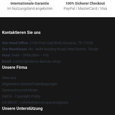
Internationale Garantie
100% Sicherer Checkout
Im Nutzungsland angeboten
PayPal / MasterCard / Visa
Kontaktieren Sie uns
Our Head Office
: 2700 Post Oak Blvd, Houston, TX 77056
Our Warehouse
: No. 4646 Nanjing Road, Hexi District, Tianjin
Hour
: 9AM – 5PM (Mon – Fri)
Email
: contact@danny-duncan.shop
Unsere Firma
Über uns
Allgemeine Geschäftsbedingungen
Datenschutzrichtlinien
DMCA - Copyright Policy
CA SB657: Lieferkettentransparenzgesetz
Unsere Unterstützung