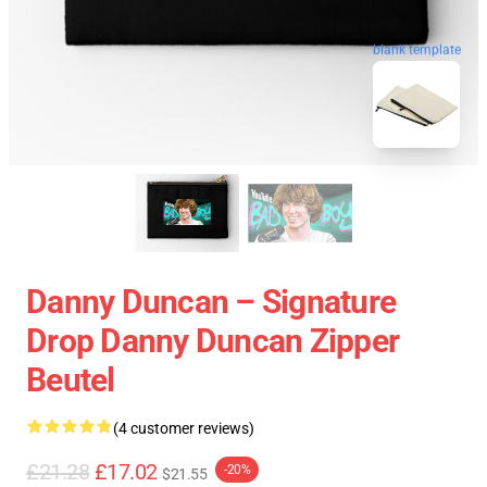
blank template
Danny Duncan – Signature
Drop Danny Duncan Zipper
Beutel
(4 customer reviews)
£21.28
£17.02
-20%
$21.55