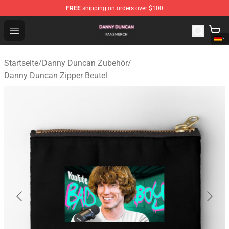
FREE
shipping on orders over $100
Danny Duncan Shop - Official Danny Duncan Merchandis
Open menu
Startseite
/
Danny Duncan Zubehör
/
Danny Duncan Zipper Beutel