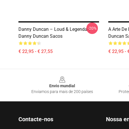
-20%
Danny Duncan – Loud & Legendary
A Arte De
Danny Duncan Sacos
Duncan S
€ 22,95 - € 27,55
€ 22,95 - 
Footer
Envio mundial
Enviamos para mais de 200 países
Prote
Contacte-nos
Nossa e