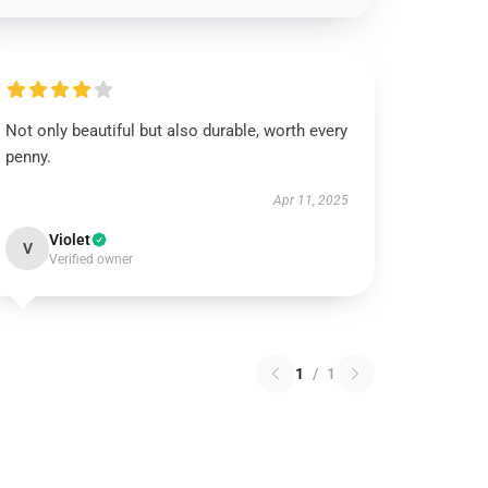
Not only beautiful but also durable, worth every
penny.
Apr 11, 2025
Violet
V
Verified owner
1
/
1