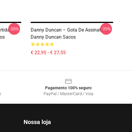
-20%
-20%
rtida
Danny Duncan – Gota De Assinatura
os
Danny Duncan Sacos
€ 22,95 - € 27,55
Pagamento 100% seguro
o
PayPal / MasterCard / Visa
Nossa loja