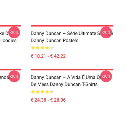
-20%
-20%
ke De
Danny Duncan – Série Ultimate Savage
Hoodies
Danny Duncan Posters
€ 18,21 - € 42,22
-20%
-20%
endary
Danny Duncan – A Vida É Uma Queda
De Mess Danny Duncan T-Shirts
€ 24,38 - € 28,06