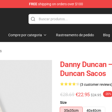
FREE
shipping on orders over $100
ise Store
Compre por categoria
Rastreamento de pedido
Blog
s
Danny Duncan –
Duncan Sacos
(3 customer reviews
€28.69
€22.95
-20%
$24.95
Size
35x35cm
40x40cm