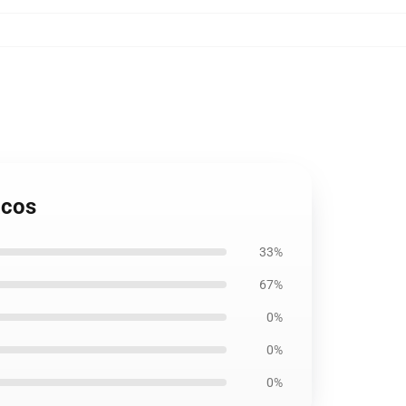
acos
33%
67%
0%
0%
0%