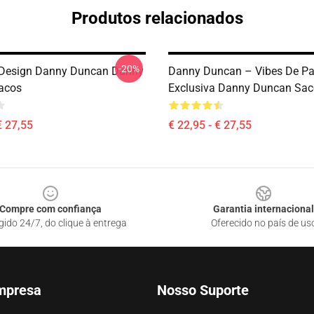
Produtos relacionados
-20%
 Design Danny Duncan Danny
Danny Duncan – Vibes De Pa
acos
Exclusiva Danny Duncan Sac
€ 27,55
€ 22,95 - € 27,55
Compre com confiança
Garantia internacional
gido 24/7, do clique à entrega
Oferecido no país de us
mpresa
Nosso Suporte