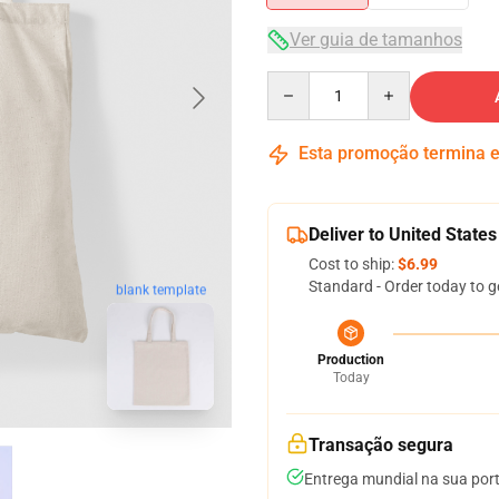
Ver guia de tamanhos
Quantity
Esta promoção termina
Deliver to United States
Cost to ship:
$6.99
Standard - Order today to g
blank template
Production
Today
Transação segura
Entrega mundial na sua por