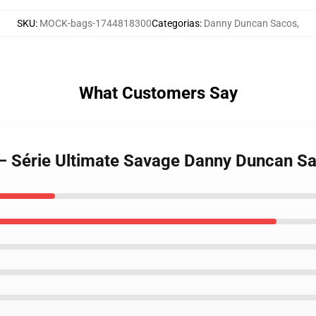
SKU
:
MOCK-bags-1744818300
Categorias
:
Danny Duncan Sacos
,
What Customers Say
 – Série Ultimate Savage Danny Duncan S