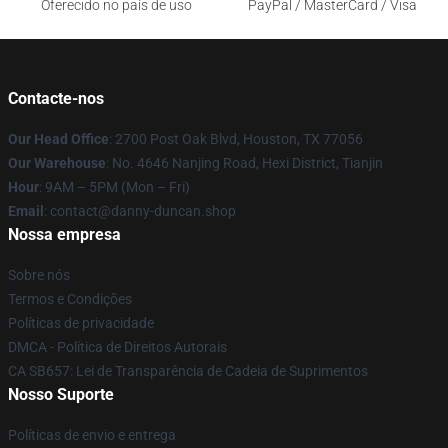
Oferecido no país de uso
PayPal / MasterCard / Visa
Contacte-nos
Our Head Office
: 2700 Post Oak Blvd, Houston, TX 77056
Our Warehouse
: No. 4646 Nanjing Road, Hexi District, Tianjin
Hour
: 9AM – 5PM (Mon – Fri)
Email
: contact@danny-duncan.shop
Nossa empresa
Sobre nós
Termos e Condições
Políticas de privacidade
DMCA - Política de Direitos Autorais
CA SB657: Lei de Transparência de Cadeia de Suprimentos
Nosso Suporte
Políticas de envio e entrega