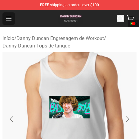
FREE
shipping on orders over $100
Danny Duncan Shop - Official Danny Duncan Merchandis
Open menu
Início
/
Danny Duncan Engrenagem de Workout
/
Danny Duncan Tops de tanque