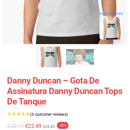
blank template
Danny Duncan – Gota De
Assinatura Danny Duncan Tops
De Tanque
(3 customer reviews)
€28.12
€22.49
-20%
$24.45