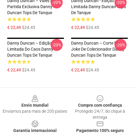
Danny Duncan – Vibes De
Danny Duncan - Edição
-20%
-20%
Partida Exclusiva Danny
Limitada Danny Duncan Tops
Duncan Tops De Tanque
De Tanque
€ 22,49
$24.45
€ 22,49
$24.45
Danny Duncan – Edição
Danny Duncan – Corte De
-20%
-20%
Limitada Do Caos Danny
Joke De Colecionador Danny
Duncan Tops De Tanque
Duncan Tops De Tanque
€ 22,49
$24.45
€ 22,49
$24.45
Footer
Envio mundial
Compre com confiança
Enviamos para mais de 200 países
Protegido 24/7, do clique à
entrega
Garantia internacional
Pagamento 100% seguro