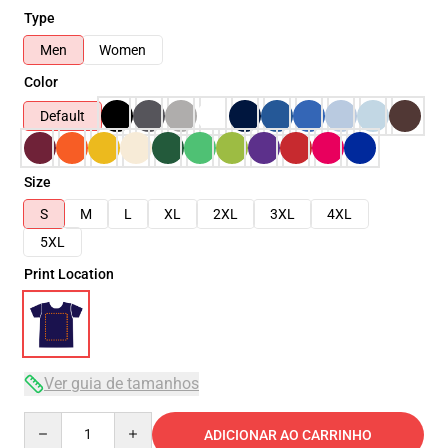
Type
Men
Women
Color
Default
Size
S
M
L
XL
2XL
3XL
4XL
5XL
Print Location
Ver guia de tamanhos
Quantity
ADICIONAR AO CARRINHO