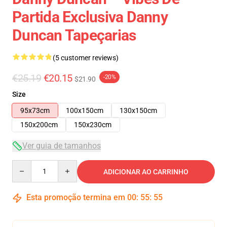
Partida Exclusiva Danny
Duncan Tapeçarias
(5 customer reviews)
€25.19
€20.15
-20%
$21.90
Size
95x73cm
100x150cm
130x150cm
150x200cm
150x230cm
Ver guia de tamanhos
Quantity
ADICIONAR AO CARRINHO
Esta promoção termina em
00
:
55
:
54