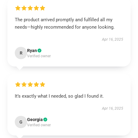
The product arrived promptly and fulfilled all my
needs—highly recommended for anyone looking.
Apr 16, 2025
Ryan
R
Verified owner
It’s exactly what I needed, so glad I found it.
Apr 16, 2025
Georgia
G
Verified owner