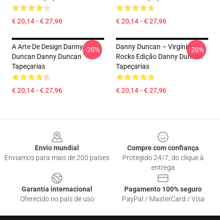
€ 20,14 - € 27,96
€ 20,14 - € 27,96
A Arte De Design Danny
Danny Duncan – Virginity
-20%
-20%
Duncan Danny Duncan
Rocks Edição Danny Duncan
Tapeçarias
Tapeçarias
€ 20,14 - € 27,96
€ 20,14 - € 27,96
Footer
Envio mundial
Compre com confiança
Enviamos para mais de 200 países
Protegido 24/7, do clique à
entrega
Garantia internacional
Pagamento 100% seguro
Oferecido no país de uso
PayPal / MasterCard / Visa