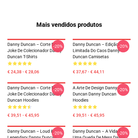
Mais vendidos produtos
Danny Duncan – Corte De
Danny Duncan – Edição
-20%
-20%
Joke De Colecionador Danny
Limitada Do Caos Danny
Duncan T-Shirts
Duncan Camisetas
€ 24,38 - € 28,06
€ 37,67 - € 44,11
Danny Duncan – Corte De
A Arte De Design Danny
-20%
-20%
Joke De Colecionador Danny
Duncan Danny Duncan
Duncan Hoodies
Hoodies
€ 39,51 - € 45,95
€ 39,51 - € 45,95
Danny Duncan – Loud &
Danny Duncan – A Vida É
-20%
-20%
Legendary Danny Duncan
Uma Queda De Mess Danny