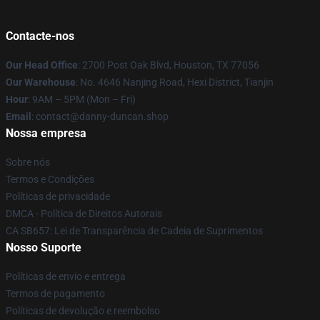
Contacte-nos
Our Head Office
: 2700 Post Oak Blvd, Houston, TX 77056
Our Warehouse
: No. 4646 Nanjing Road, Hexi District, Tianjin
Hour
: 9AM – 5PM (Mon – Fri)
Email
: contact@danny-duncan.shop
Nossa empresa
Sobre nós
Termos e Condições
Políticas de privacidade
DMCA - Política de Direitos Autorais
CA SB657: Lei de Transparência de Cadeia de Suprimentos
Nosso Suporte
Políticas de envio e entrega
Termos de pagamento
Políticas de devolução e reembolso