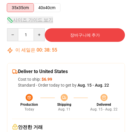
35x35cm
40x40cm
사이즈 가이드 보기
Quantity
장바구니에 추가
이 세일은
00
:
38
:
55
Deliver to United States
Cost to ship:
$6.99
Standard - Order today to get by
Aug. 15 - Aug. 22
Production
Shipping
Delivered
Today
Aug. 11
Aug. 15 - Aug. 22
안전한 거래