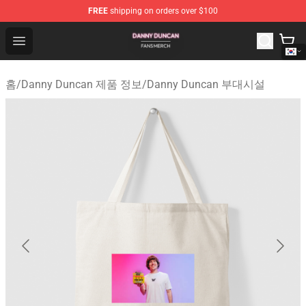
FREE
shipping on orders over $100
Danny Duncan Shop - Official Danny Duncan Merchandis
Open menu
홈
/
Danny Duncan 제품 정보
/
Danny Duncan 부대시설