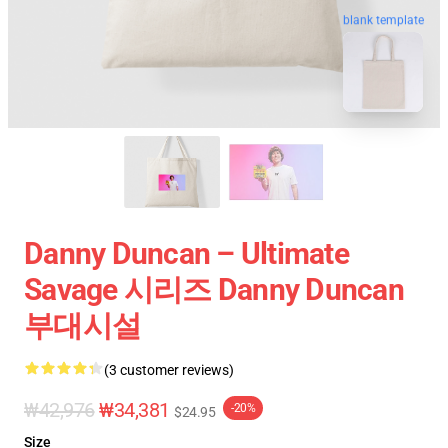
blank template
Danny Duncan – Ultimate
Savage 시리즈 Danny Duncan
부대시설
(3 customer reviews)
₩42,976
₩34,381
-20%
$24.95
Size