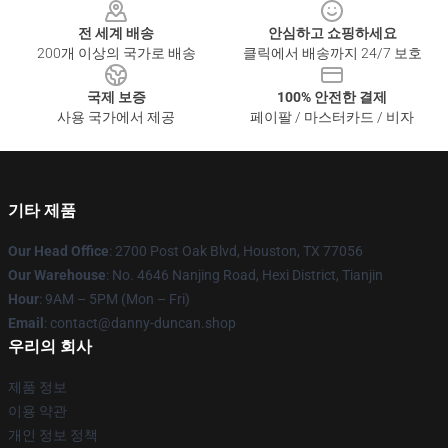
전 세계 배송
안심하고 쇼핑하세요
200개 이상의 국가로 배송
클릭에서 배송까지 24/7 보호
국제 보증
100% 안전한 결제
사용 국가에서 제공
페이팔 / 마스터카드 / 비자
기타 제품
Our Head Office
: 2700 Post Oak Blvd, Houston, TX 77056
Our Warehouse
: No. 4646 Nanjing Road, Hexi District, Tianjin
Hour
: 9AM – 5PM (Mon – Fri)
Email
: contact@danny-duncan.shop
우리의 회사
제품 정보
이용 약관
개인 정보 정책