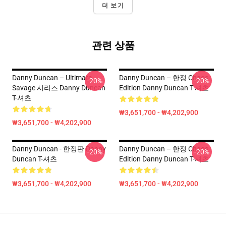
더 보기
관련 상품
Danny Duncan – Ultimate
Danny Duncan – 한정 Chaos
-20%
-20%
Savage 시리즈 Danny Duncan
Edition Danny Duncan T-셔츠
T-셔츠
₩3,651,700 - ₩4,202,900
₩3,651,700 - ₩4,202,900
Danny Duncan - 한정판 Danny
Danny Duncan – 한정 Chaos
-20%
-20%
Duncan T-셔츠
Edition Danny Duncan T-셔츠
₩3,651,700 - ₩4,202,900
₩3,651,700 - ₩4,202,900
Footer