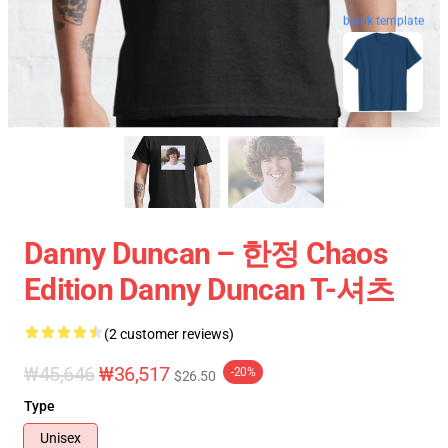
blank template
Danny Duncan – 한정 Chaos
Edition Danny Duncan T-셔츠
(2 customer reviews)
₩45,646
₩36,517
-20%
$26.50
Type
Unisex