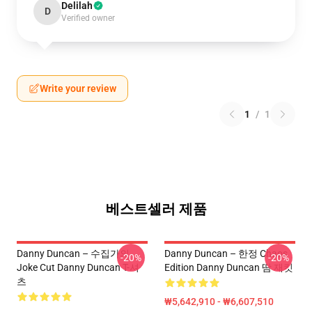
Delilah
D
Verified owner
Write your review
1
/
1
베스트셀러 제품
Danny Duncan – 수집가의
Danny Duncan – 한정 Chaos
-20%
-20%
Joke Cut Danny Duncan T-셔
Edition Danny Duncan 땀 재킷
츠
₩5,642,910 - ₩6,607,510