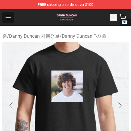
FREE
shipping on orders over $100
Danny Duncan Shop - Official Danny Duncan Merchandis
Open menu
홈
/
Danny Duncan 제품정보
/
Danny Duncan T-셔츠