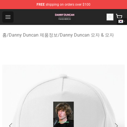
FREE
shipping on orders over $100
Danny Duncan Shop - Official Danny Duncan Merchandis
Open menu
홈
/
Danny Duncan 제품정보
/
Danny Duncan 모자 & 모자