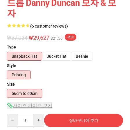
드롭 Danny Duncan 모자 & 모
자
(5 customer reviews)
₩37,034
₩29,627
-20%
$21.50
Type
Snapback Hat
Bucket Hat
Beanie
Style
Printing
Size
56cm to 60cm
사이즈 가이드 보기
Quantity
장바구니에 추가