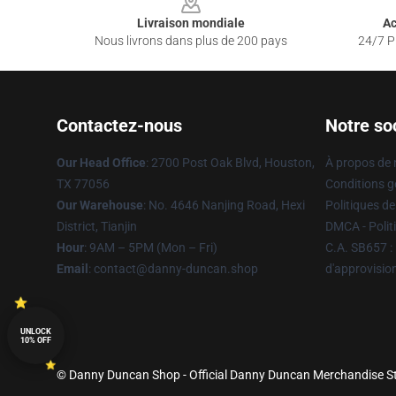
Livraison mondiale
Ac
Nous livrons dans plus de 200 pays
24/7 Pr
Contactez-nous
Notre so
Our Head Office
: 2700 Post Oak Blvd, Houston,
À propos de
TX 77056
Conditions g
Our Warehouse
: No. 4646 Nanjing Road, Hexi
Politiques de
District, Tianjin
DMCA - Politi
Hour
: 9AM – 5PM (Mon – Fri)
C.A. SB657 : 
Email
: contact@danny-duncan.shop
d'approvisi
UNLOCK
10% OFF
© Danny Duncan Shop - Official Danny Duncan Merchandise Sto