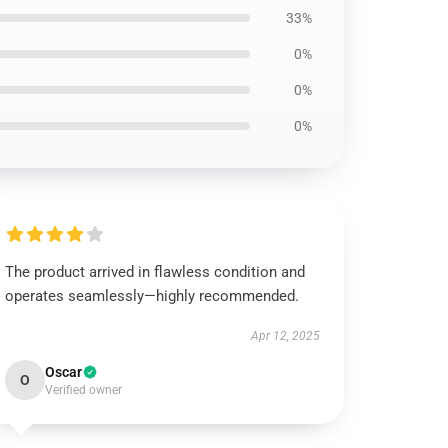
33%
0%
0%
0%
The product arrived in flawless condition and
operates seamlessly—highly recommended.
Apr 12, 2025
Oscar
O
Verified owner