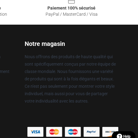
e
Paiement 100% sécurisé
tion
PayPal / MasterCard / Visa
Notre magasin
n
Nous offrons des produits de haute qualité qui
sont spécifiquement conçus par notre équipe de
ement
classe mondiale. Nous fournissons une variété
de produits qui sont à la fois élégants et beaux.
Ce n'est pas seulement pour montrer votre style
individuel, mais aussi pour vous de partager
votre individualité avec les autres.
Help