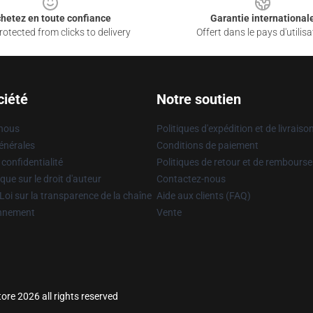
hetez en toute confiance
Garantie international
otected from clicks to delivery
Offert dans le pays d'utilisa
ciété
Notre soutien
 nous
Politiques d'expédition et de livraiso
énérales
Conditions de paiement
 confidentialité
Politiques de retour et de rembours
que sur le droit d'auteur
Contactez-nous
Loi sur la transparence de la chaîne
Aide aux clients (FAQ)
onnement
Vente
re 2026 all rights reserved