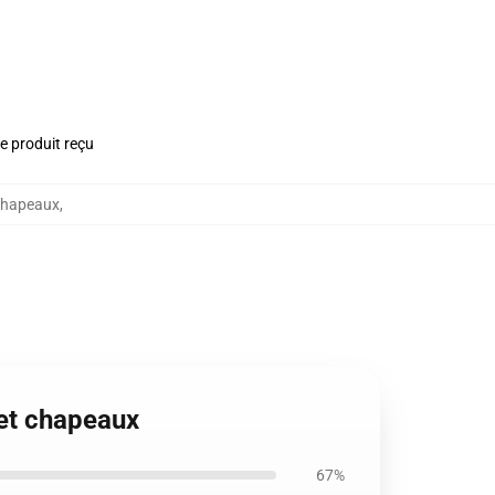
le produit reçu
chapeaux
,
 et chapeaux
67%