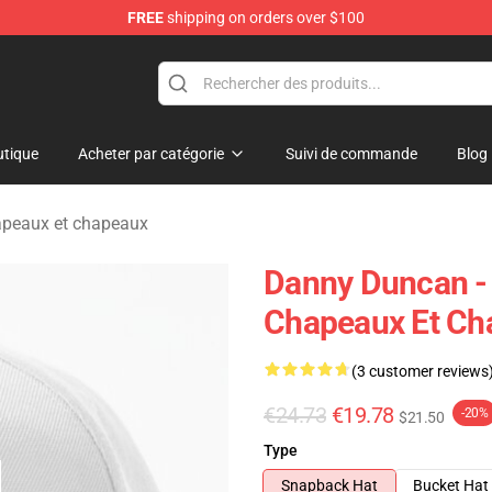
FREE
shipping on orders over $100
ise Store
tique
Acheter par catégorie
Suivi de commande
Blog
peaux et chapeaux
Danny Duncan - 
Chapeaux Et Ch
(3 customer reviews
€24.73
€19.78
-20%
$21.50
Type
Snapback Hat
Bucket Hat