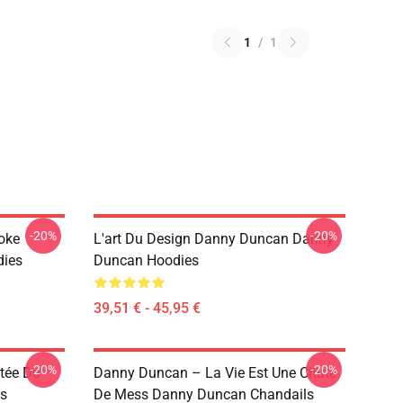
1
/
1
-20%
-20%
oke
L'art Du Design Danny Duncan Danny
dies
Duncan Hoodies
39,51 € - 45,95 €
-20%
-20%
tée Du
Danny Duncan – La Vie Est Une Chute
s
De Mess Danny Duncan Chandails