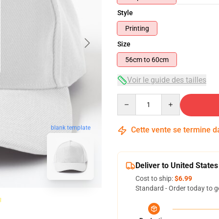
Style
Printing
Size
56cm to 60cm
Voir le guide des tailles
Quantity
blank template
Cette vente se termine 
Deliver to United States
Cost to ship:
$6.99
Standard - Order today to g