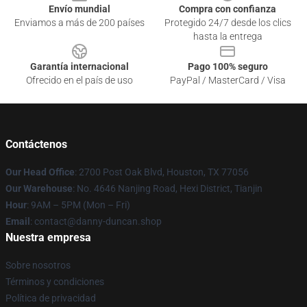
Envío mundial
Compra con confianza
Enviamos a más de 200 países
Protegido 24/7 desde los clics
hasta la entrega
Garantía internacional
Pago 100% seguro
Ofrecido en el país de uso
PayPal / MasterCard / Visa
Contáctenos
Our Head Office
: 2700 Post Oak Blvd, Houston, TX 77056
Our Warehouse
: No. 4646 Nanjing Road, Hexi District, Tianjin
Hour
: 9AM – 5PM (Mon – Fri)
Email
: contact@danny-duncan.shop
Nuestra empresa
Sobre nosotros
Términos y condiciones
Política de privacidad