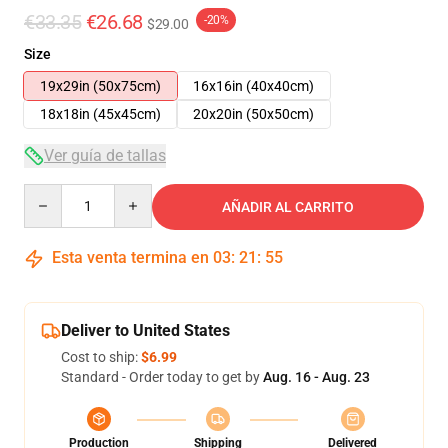
€33.35
€26.68
-20%
$29.00
Size
19x29in (50x75cm)
16x16in (40x40cm)
18x18in (45x45cm)
20x20in (50x50cm)
Ver guía de tallas
Quantity
AÑADIR AL CARRITO
Esta venta termina en
03
:
21
:
54
Deliver to United States
Cost to ship:
$6.99
Standard - Order today to get by
Aug. 16 - Aug. 23
Production
Shipping
Delivered