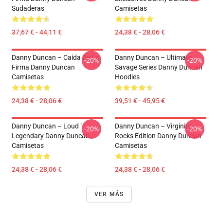
Sudaderas
Camisetas
37,67 € - 44,11 €
24,38 € - 28,06 €
Danny Duncan – Caída De La
Danny Duncan – Ultimate
-20%
-20%
Firma Danny Duncan
Savage Series Danny Duncan
Camisetas
Hoodies
24,38 € - 28,06 €
39,51 € - 45,95 €
Danny Duncan – Loud "
Danny Duncan – Virginity
-20%
-20%
Legendary Danny Duncan
Rocks Edition Danny Duncan
Camisetas
Camisetas
24,38 € - 28,06 €
24,38 € - 28,06 €
VER MÁS