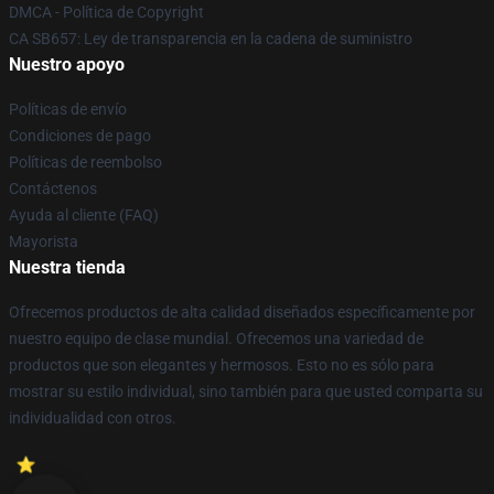
DMCA - Política de Copyright
CA SB657: Ley de transparencia en la cadena de suministro
Nuestro apoyo
Políticas de envío
Condiciones de pago
Políticas de reembolso
Contáctenos
Ayuda al cliente (FAQ)
Mayorista
Nuestra tienda
Ofrecemos productos de alta calidad diseñados específicamente por
nuestro equipo de clase mundial. Ofrecemos una variedad de
productos que son elegantes y hermosos. Esto no es sólo para
mostrar su estilo individual, sino también para que usted comparta su
individualidad con otros.