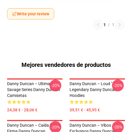
Write your review
1
/
1
Mejores vendedores de productos
Danny Duncan – Ultimate
Danny Duncan – Loud "
-20%
-20%
Savage Series Danny Duncan
Legendary Danny Duncan
Camisetas
Hoodies
24,38 € - 28,06 €
39,51 € - 45,95 €
Danny Duncan – Caída De La
Danny Duncan – Vibos
-20%
-20%
Firma Danny Duncan
Exclusivos Danny Duncan