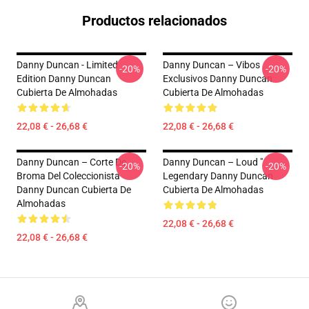
Productos relacionados
Danny Duncan - Limited
Danny Duncan – Vibos
-20%
-20%
Edition Danny Duncan
Exclusivos Danny Duncan
Cubierta De Almohadas
Cubierta De Almohadas
22,08 € - 26,68 €
22,08 € - 26,68 €
Danny Duncan – Corte De
Danny Duncan – Loud "
-20%
-20%
Broma Del Coleccionista
Legendary Danny Duncan
Danny Duncan Cubierta De
Cubierta De Almohadas
Almohadas
22,08 € - 26,68 €
22,08 € - 26,68 €
Footer