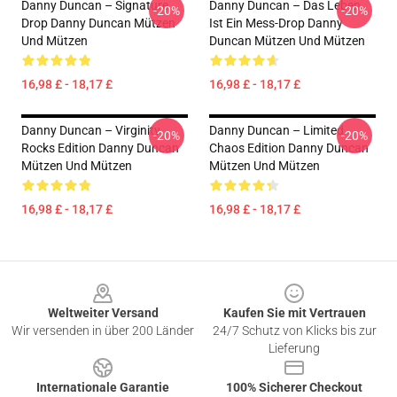
Danny Duncan – Signature
Danny Duncan – Das Leben
-20%
-20%
Drop Danny Duncan Mützen
Ist Ein Mess-Drop Danny
Und Mützen
Duncan Mützen Und Mützen
16,98 £ - 18,17 £
16,98 £ - 18,17 £
Danny Duncan – Virginity
Danny Duncan – Limited
-20%
-20%
Rocks Edition Danny Duncan
Chaos Edition Danny Duncan
Mützen Und Mützen
Mützen Und Mützen
16,98 £ - 18,17 £
16,98 £ - 18,17 £
Footer
Weltweiter Versand
Kaufen Sie mit Vertrauen
Wir versenden in über 200 Länder
24/7 Schutz von Klicks bis zur
Lieferung
Internationale Garantie
100% Sicherer Checkout