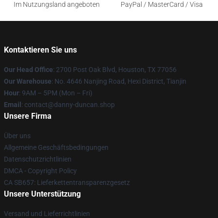
Im Nutzungsland angeboten
PayPal / MasterCard / Visa
Kontaktieren Sie uns
Our Head Office
: 2700 Post Oak Blvd, Houston, TX 77056
Our Warehouse
: No. 4646 Nanjing Road, Hexi District, Tianjin
Hour
: 9AM – 5PM (Mon – Fri)
Email
: contact@danny-duncan.shop
Unsere Firma
Über uns
Allgemeine Geschäftsbedingungen
Datenschutzrichtlinien
DMCA - Copyright Policy
CA SB657: Lieferkettentransparenzgesetz
Unsere Unterstützung
Versand und Lieferrichtlinien