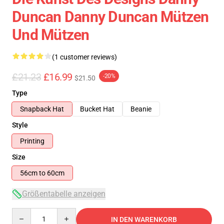
Duncan Danny Duncan Mützen
Und Mützen
(1 customer reviews)
£21.23
£16.99
-20%
$21.50
Type
Snapback Hat
Bucket Hat
Beanie
Style
Printing
Size
56cm to 60cm
Größentabelle anzeigen
Quantity
IN DEN WARENKORB