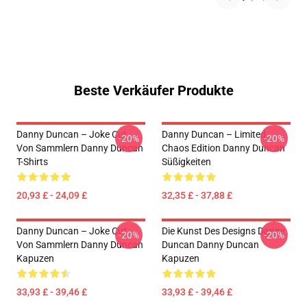
Beste Verkäufer Produkte
Danny Duncan – Joke Cut
Danny Duncan – Limited
-20%
-20%
Von Sammlern Danny Duncan
Chaos Edition Danny Duncan
T-Shirts
Süßigkeiten
20,93 £ - 24,09 £
32,35 £ - 37,88 £
Danny Duncan – Joke Cut
Die Kunst Des Designs Danny
-20%
-20%
Von Sammlern Danny Duncan
Duncan Danny Duncan
Kapuzen
Kapuzen
33,93 £ - 39,46 £
33,93 £ - 39,46 £