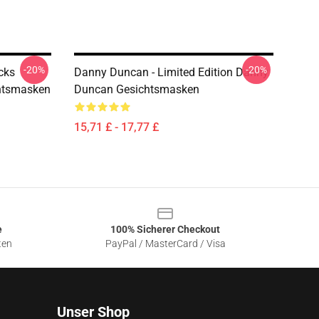
-20%
-20%
cks
Danny Duncan - Limited Edition Danny
htsmasken
Duncan Gesichtsmasken
15,71 £ - 17,77 £
e
100% Sicherer Checkout
ten
PayPal / MasterCard / Visa
Unser Shop