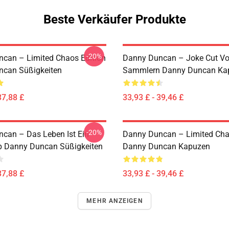
Beste Verkäufer Produkte
-20%
can – Limited Chaos Edition
Danny Duncan – Joke Cut V
ncan Süßigkeiten
Sammlern Danny Duncan Ka
37,88 £
33,93 £ - 39,46 £
-20%
can – Das Leben Ist Ein
Danny Duncan – Limited Cha
p Danny Duncan Süßigkeiten
Danny Duncan Kapuzen
37,88 £
33,93 £ - 39,46 £
MEHR ANZEIGEN