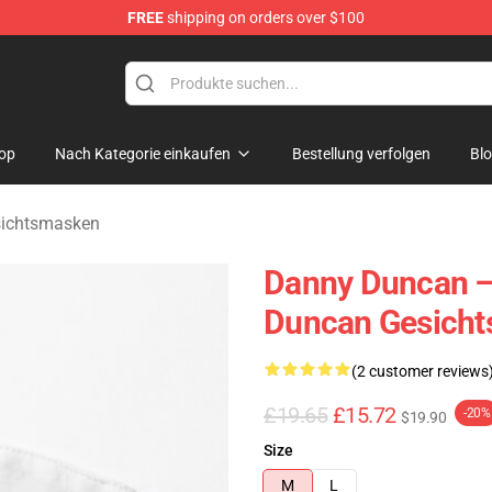
FREE
shipping on orders over $100
ise Store
op
Nach Kategorie einkaufen
Bestellung verfolgen
Bl
ichtsmasken
Danny Duncan –
Duncan Gesich
(2 customer reviews
£19.65
£15.72
-20%
$19.90
Size
M
L