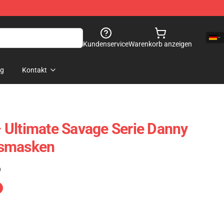
Kundenservice
Warenkorb anzeigen
og
Kontakt
 Ultimate Savage Serie Danny
tsmasken
)