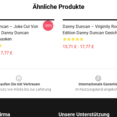
Ähnliche Produkte
-20%
ncan – Joke Cut Von
Danny Duncan – Virginity Ro
 Danny Duncan
Edition Danny Duncan Gesic
masken
15,71 £ - 17,77 £
17,77 £
aufen Sie mit Vertrauen
Internationale Garanti
utz von Klicks bis zur Lieferung
Im Nutzungsland angebo
irma
Unsere Unterstützung