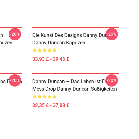
-20%
-20%
on
Die Kunst Des Designs Danny Duncan
puzen
Danny Duncan Kapuzen
33,93 £ - 39,46 £
-20%
-20%
os Edition
Danny Duncan – Das Leben Ist Ein
Mess-Drop Danny Duncan Süßigkeiten
32,35 £ - 37,88 £