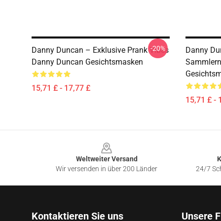
-20%
Danny Duncan – Exklusive Prank Vibes
Danny Du
Danny Duncan Gesichtsmasken
Sammlern
Gesichts
15,71 £ - 17,77 £
15,71 £ - 
Footer
Weltweiter Versand
K
Wir versenden in über 200 Länder
24/7 Sch
Kontaktieren Sie uns
Unsere F