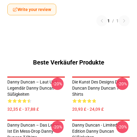
Write your review
1
/
1
Beste Verkäufer Produkte
Danny Duncan – Laut Und
Die Kunst Des Designs Danny
-20%
-20%
Legendär Danny Duncan
Duncan Danny Duncan T-
Süßigkeiten
Shirts
32,35 £ - 37,88 £
20,93 £ - 24,09 £
Danny Duncan – Das Leben
Danny Duncan - Limited
-20%
-20%
Ist Ein Mess-Drop Danny
Edition Danny Duncan