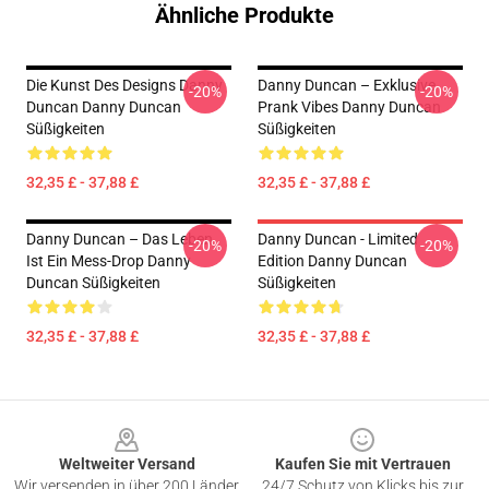
Ähnliche Produkte
Die Kunst Des Designs Danny
Danny Duncan – Exklusive
-20%
-20%
Duncan Danny Duncan
Prank Vibes Danny Duncan
Süßigkeiten
Süßigkeiten
32,35 £ - 37,88 £
32,35 £ - 37,88 £
Danny Duncan – Das Leben
Danny Duncan - Limited
-20%
-20%
Ist Ein Mess-Drop Danny
Edition Danny Duncan
Duncan Süßigkeiten
Süßigkeiten
32,35 £ - 37,88 £
32,35 £ - 37,88 £
Footer
Weltweiter Versand
Kaufen Sie mit Vertrauen
Wir versenden in über 200 Länder
24/7 Schutz von Klicks bis zur