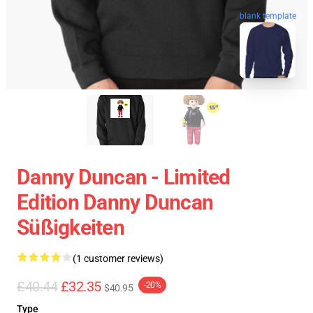
blank template
Danny Duncan - Limited
Edition Danny Duncan
Süßigkeiten
(1 customer reviews)
£40.44
£32.35
-20%
$40.95
Type