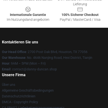
Lieferung
Internationale Garantie
100% Sicherer Checkout
Im Nutzungsland angeboten
PayPal / MasterCard / Visa
Kontaktieren Sie uns
Our Head Office
: 2700 Post Oak Blvd, Houston, TX 77056
Our Warehouse
: No. 4646 Nanjing Road, Hexi District, Tianjin
Hour
: 9AM – 5PM (Mon – Fri)
Email
: contact@danny-duncan.shop
Unsere Firma
Über uns
Allgemeine Geschäftsbedingungen
Datenschutzrichtlinien
DMCA - Copyright Policy
CA SB657: Lieferkettentransparenzgesetz