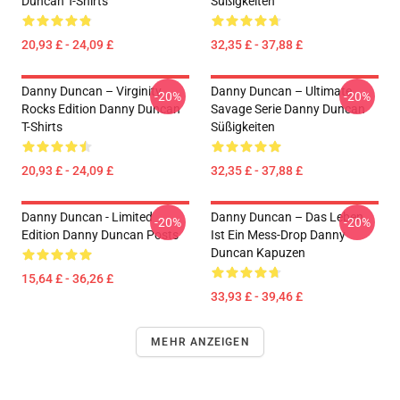
Duncan T-Shirts
Süßigkeiten
20,93 £ - 24,09 £
32,35 £ - 37,88 £
Danny Duncan – Virginity
Danny Duncan – Ultimate
-20%
-20%
Rocks Edition Danny Duncan
Savage Serie Danny Duncan
T-Shirts
Süßigkeiten
20,93 £ - 24,09 £
32,35 £ - 37,88 £
Danny Duncan - Limited
Danny Duncan – Das Leben
-20%
-20%
Edition Danny Duncan Posts
Ist Ein Mess-Drop Danny
Duncan Kapuzen
15,64 £ - 36,26 £
33,93 £ - 39,46 £
MEHR ANZEIGEN