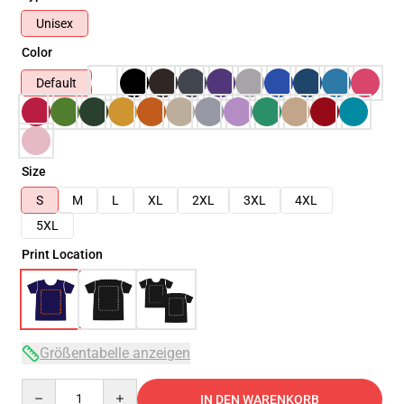
Unisex
Color
Default
Size
S
M
L
XL
2XL
3XL
4XL
5XL
Print Location
Größentabelle anzeigen
Quantity
IN DEN WARENKORB