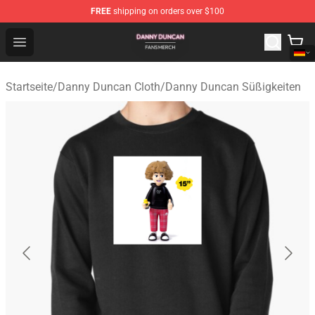
FREE
shipping on orders over $100
Danny Duncan Shop - Official Danny Duncan Merchandis
Open menu
Startseite
/
Danny Duncan Cloth
/
Danny Duncan Süßigkeiten