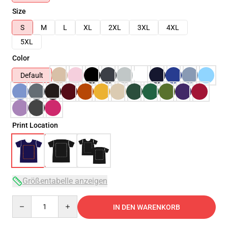
Size
S
M
L
XL
2XL
3XL
4XL
5XL
Color
Default
Print Location
Größentabelle anzeigen
Quantity
IN DEN WARENKORB