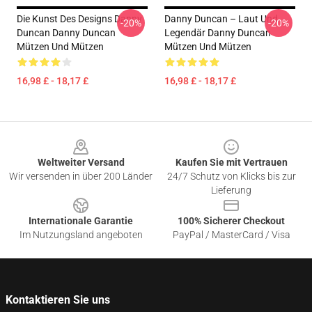
Die Kunst Des Designs Danny
Danny Duncan – Laut Und
-20%
-20%
Duncan Danny Duncan
Legendär Danny Duncan
Mützen Und Mützen
Mützen Und Mützen
16,98 £ - 18,17 £
16,98 £ - 18,17 £
Footer
Weltweiter Versand
Kaufen Sie mit Vertrauen
Wir versenden in über 200 Länder
24/7 Schutz von Klicks bis zur
Lieferung
Internationale Garantie
100% Sicherer Checkout
Im Nutzungsland angeboten
PayPal / MasterCard / Visa
Kontaktieren Sie uns