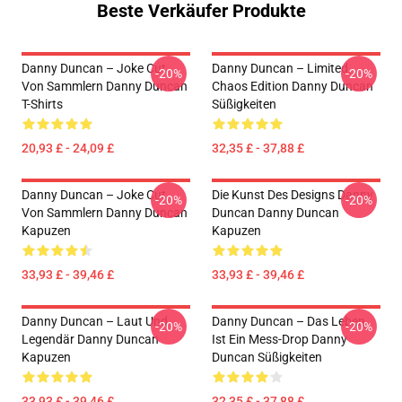
Beste Verkäufer Produkte
Danny Duncan – Joke Cut
Danny Duncan – Limited
-20%
-20%
Von Sammlern Danny Duncan
Chaos Edition Danny Duncan
T-Shirts
Süßigkeiten
20,93 £ - 24,09 £
32,35 £ - 37,88 £
Danny Duncan – Joke Cut
Die Kunst Des Designs Danny
-20%
-20%
Von Sammlern Danny Duncan
Duncan Danny Duncan
Kapuzen
Kapuzen
33,93 £ - 39,46 £
33,93 £ - 39,46 £
Danny Duncan – Laut Und
Danny Duncan – Das Leben
-20%
-20%
Legendär Danny Duncan
Ist Ein Mess-Drop Danny
Kapuzen
Duncan Süßigkeiten
33,93 £ - 39,46 £
32,35 £ - 37,88 £