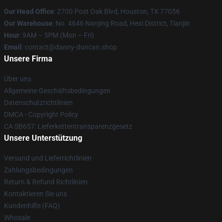
Our Head Office
: 2700 Post Oak Blvd, Houston, TX 77056
Our Warehouse
: No. 4646 Nanjing Road, Hexi District, Tianjin
Hour
: 9AM – 5PM (Mon – Fri)
Email
: contact@danny-duncan.shop
Unsere Firma
Über uns
Allgemeine Geschäftsbedingungen
Datenschutzrichtlinien
DMCA - Copyright Policy
CA SB657: Lieferkettentransparenzgesetz
Unsere Unterstützung
Versand und Lieferrichtlinien
Zahlungsbedingungen
Return & Refund Richtlinien
Kontaktieren Sie uns
Kundenhilfe (FAQ)
Whosale