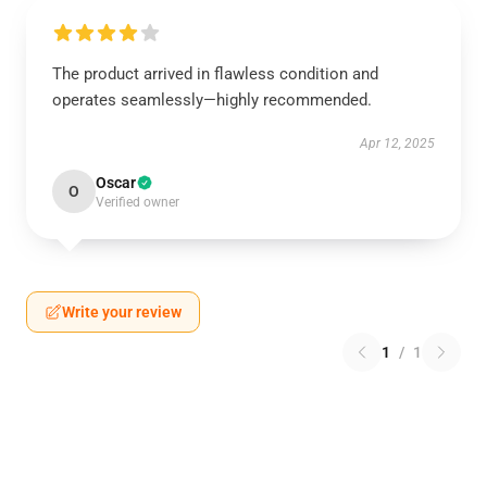
The product arrived in flawless condition and
operates seamlessly—highly recommended.
Apr 12, 2025
Oscar
O
Verified owner
Write your review
1
/
1