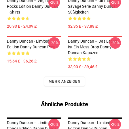
Danny Duncan – Virginity
Danny Duncan – Ultimate
-20%
-20%
Rocks Edition Danny Duncan
Savage Serie Danny Duncan
T-Shirts
Süßigkeiten
20,93 £ - 24,09 £
32,35 £ - 37,88 £
Danny Duncan - Limited
Danny Duncan – Das Leben
-20%
-20%
Edition Danny Duncan Posts
Ist Ein Mess-Drop Danny
Duncan Kapuzen
15,64 £ - 36,26 £
33,93 £ - 39,46 £
MEHR ANZEIGEN
Ähnliche Produkte
Danny Duncan – Limited
Danny Duncan - Limited
-20%
-20%
Chaos Edition Danny Duncan
Edition Danny Duncan