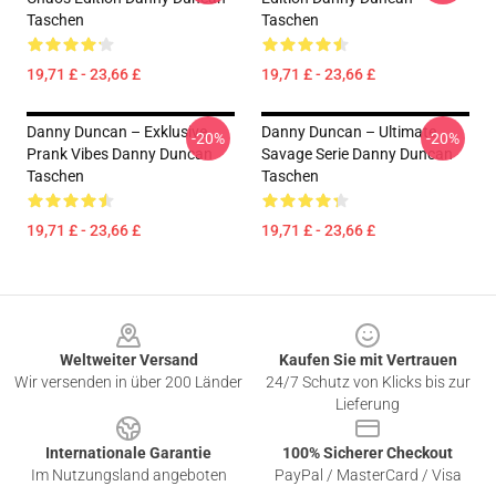
Taschen
Taschen
19,71 £ - 23,66 £
19,71 £ - 23,66 £
Danny Duncan – Exklusive
Danny Duncan – Ultimate
-20%
-20%
Prank Vibes Danny Duncan
Savage Serie Danny Duncan
Taschen
Taschen
19,71 £ - 23,66 £
19,71 £ - 23,66 £
Footer
Weltweiter Versand
Kaufen Sie mit Vertrauen
Wir versenden in über 200 Länder
24/7 Schutz von Klicks bis zur
Lieferung
Internationale Garantie
100% Sicherer Checkout
Im Nutzungsland angeboten
PayPal / MasterCard / Visa