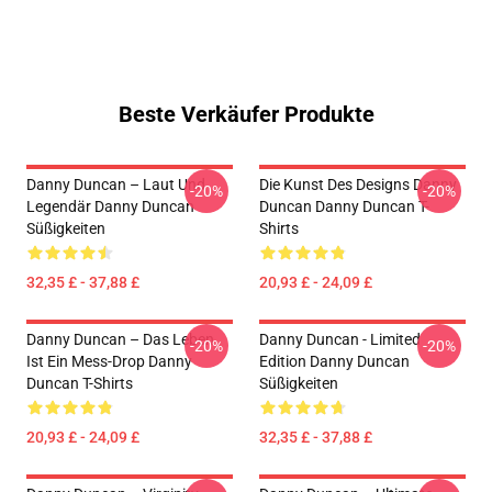
Beste Verkäufer Produkte
Danny Duncan – Laut Und
Die Kunst Des Designs Danny
-20%
-20%
Legendär Danny Duncan
Duncan Danny Duncan T-
Süßigkeiten
Shirts
32,35 £ - 37,88 £
20,93 £ - 24,09 £
Danny Duncan – Das Leben
Danny Duncan - Limited
-20%
-20%
Ist Ein Mess-Drop Danny
Edition Danny Duncan
Duncan T-Shirts
Süßigkeiten
20,93 £ - 24,09 £
32,35 £ - 37,88 £