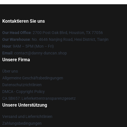
Kontaktieren Sie uns
Our Head Office
: 2700 Post Oak Blvd, Houston, TX 77056
Our Warehouse
: No. 4646 Nanjing Road, Hexi District, Tianjin
Hour
: 9AM – 5PM (Mon – Fri)
Email
: contact@danny-duncan.shop
Unsere Firma
Über uns
Allgemeine Geschäftsbedingungen
Datenschutzrichtlinien
DMCA - Copyright Policy
CA SB657: Lieferkettentransparenzgesetz
Unsere Unterstützung
Versand und Lieferrichtlinien
Zahlungsbedingungen